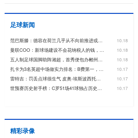
足球新闻
范巴斯滕：德容在荷兰几乎从不向前推进或转移球，这令人失望
10.18
曼联COO：新球场建设不会花纳税人的钱，曼联自行承担20亿镑费用
10.18
五人制足球国脚助阵湘超，首秀便包办郴州队三个进球
10.18
扎卡为3名英超中场做实力排名：B费第一，维尔茨第二，帕尔默第三
10.17
雷特吉：罚丢点球很生气 皮奥-埃斯波西托踢得非常好
10.17
世预赛历史射手榜：C罗51场41球独占历史射手王，梅西72场36球第3
10.17
精彩录像