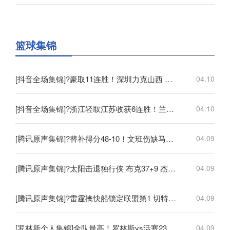
篮球集锦
[抖音全场集锦]?豪取11连胜！深圳力克山西 王浩然33+5 马凯尔·约翰逊伤退
04.10
[抖音全场集锦]?浙江轻取江苏收获6连胜！兰道夫17分 亨特19+12+8 庞峥麟18+5
04.10
[腾讯原声集锦]?替补得分48-10！文班伤缺马刺轻取开拓者 福克斯25+5+7
04.09
[腾讯原声集锦]?太阳击退独行侠 布克37+9 杰伦·格林伤退 弗拉格19中4
04.09
[腾讯原声集锦]?雷霆擒快船锁定联盟第1 切特30+14 SGA20+11 小卡连续56场20+
04.09
[罗林斯个人集锦]全队最高！罗林斯vs活塞23分6助！集锦
04.09