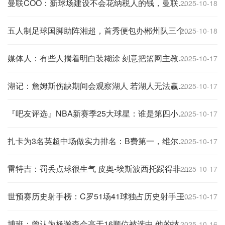
曼联COO：新球场建设不会花纳税人的钱，曼联自行承担20亿镑费用
2025-10-18
五人制足球国脚助阵湘超，首秀便包办郴州队三个进球
2025-10-18
媒体人：有些人揣着明白装糊涂 刻意把篮网主教练形容成一个恶人
2025-10-17
湖记：詹姆斯伤缺期间会观察湖人 若湖人无法赢球他可能会离开
2025-10-17
『吧友评选』NBA新赛季25大球星：谁是第四小前锋？
2025-10-17
扎卡为3名英超中场做实力排名：B费第一，维尔茨第二，帕尔默第三
2025-10-17
雷特吉：罚丢点球很生气 皮奥-埃斯波西托踢得非常好
2025-10-17
世预赛历史射手榜：C罗51场41球独占历史射手王，梅西72场36球第3
2025-10-17
博班：曾认为杨瀚森会高于16顺位被选中 他的技术惊艳众人
2025-10-16