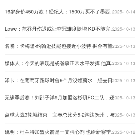
16岁身价450万欧！经纪人：1500万买不了墨西哥小将莫拉一条腿
2025-10-14
Lowe：范乔丹伤退或让夺冠难度陡增 KD不能完全解决火箭的3分问题
2025-10-13
名嘴：卡梅隆-约翰逊技能包接近小波特 掘金有望缩小和雷霆的差距
2025-10-13
媒体人：今天的表现是杨瀚森正常水平发挥 他真的做到了放下包袱
2025-10-13
泽卡：在葡萄牙踢球时曾6个月没领薪水，想去日本因为钱多生活好
2025-10-13
无缘季后赛！刘邵子洋9月加盟洛杉矶FC二队，还未出场赛季已结束
2025-10-13
点球大战3轮就结束！宜春总比分5-2淘汰抚州，与赣州会师赣超决赛
2025-10-13
姚明：杜兰特加盟火箭是一支强心剂 也给新赛季带来很多看点
2025-10-12