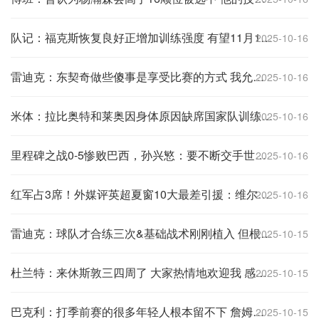
队记：福克斯恢复良好正增加训练强度 有望11月1日回归球队更谨慎
2025-10-16
雷迪克：东契奇做些傻事是享受比赛的方式 我允许他不按套路出手
2025-10-16
米体：拉比奥特和莱奥因身体原因缺席国家队训练，但预计并无大碍
2025-10-16
里程碑之战0-5惨败巴西，孙兴慜：要不断交手世界强队 没时间失落
2025-10-16
红军占3席！外媒评英超夏窗10大最差引援：维尔茨居首，伊萨克第5
2025-10-16
雷迪克：球队才合练三次&基础战术刚刚植入 但根基是必须全力以赴
2025-10-15
杜兰特：来休斯敦三四周了 大家热情地欢迎我 感觉就像家一样
2025-10-15
巴克利：打季前赛的很多年轻人根本留不下 詹姆斯打20分钟有啥用
2025-10-15