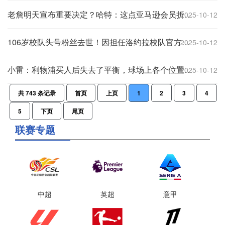
老詹明天宣布重要决定？哈特：这点亚马逊会员折扣可养不活一家人
2025-10-12
106岁校队头号粉丝去世！因担任洛约拉校队官方牧师而全美出名
2025-10-12
小雷：利物浦买人后失去了平衡，球场上各个位置都有问题
2025-10-12
共
743
条记录
首页
上页
1
2
3
4
5
下页
尾页
联赛专题
中超
英超
意甲