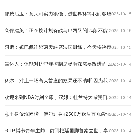
挪威后卫：意大利实力很强，进世界杯等我们客场赢了再说
2025-10-15
久保建英：正在按计划备战与巴西队的比赛 不能主场0-5输给他们
2025-10-15
阿斯：姆巴佩连续两天缺席法国训练，今天将决定他是否能出战比赛
2025-10-15
媒体人：体能对抗犯规控制是杨瀚森需要改进的 谁都有交学费过程
2025-10-14
科尔：对上一场高大首发的效果还不清晰 因为我一直想着比赛失误
2025-10-14
欢迎来到NBA时刻？康宁汉姆：杜兰特大喊我们两个人去防他
2025-10-14
意甲身价涨幅榜：伊尔迪兹+2500万欧居首 帕斯+2000万欧第二
2025-10-14
R.I.P.博卡青年主帅、前阿根廷国脚鲁索去世，享年69岁
2025-10-14