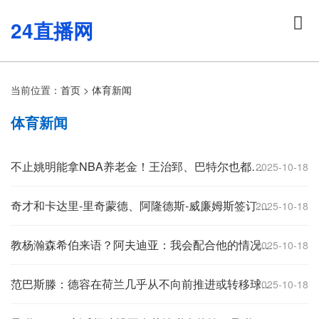
24直播网
当前位置：
首页
>
体育新闻
体育新闻
不止姚明能拿NBA养老金！王治郅、巴特尔也都符合领取标准
2025-10-18
奇才和卡达里-里奇蒙德、阿隆德斯-威廉姆斯签订Exhibit 10合同
2025-10-18
教杨瀚森希伯来语？阿夫迪亚：我会配合他的情况 先帮他学好英语
2025-10-18
范巴斯滕：德容在荷兰几乎从不向前推进或转移球，这令人失望
2025-10-18