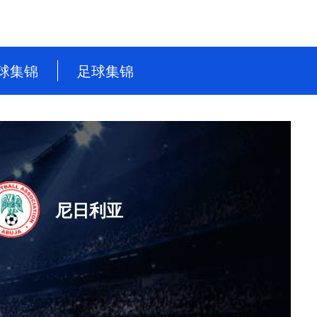
球集锦
足球集锦
NBA
英超
CBA
德甲
WNBA
意甲
NBL
西甲
尼日利亚
WCBA
法甲
世界杯
世预赛