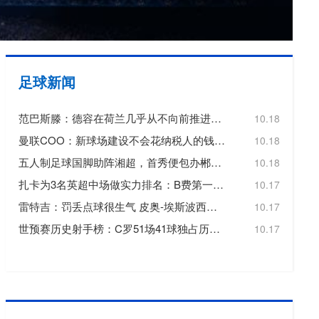
欧冠
欧洲杯
欧协联
足球新闻
亚洲杯
范巴斯滕：德容在荷兰几乎从不向前推进或转移球，这令人失望
10.18
中超
曼联COO：新球场建设不会花纳税人的钱，曼联自行承担20亿镑费用
10.18
五人制足球国脚助阵湘超，首秀便包办郴州队三个进球
10.18
扎卡为3名英超中场做实力排名：B费第一，维尔茨第二，帕尔默第三
10.17
雷特吉：罚丢点球很生气 皮奥-埃斯波西托踢得非常好
10.17
世预赛历史射手榜：C罗51场41球独占历史射手王，梅西72场36球第3
10.17