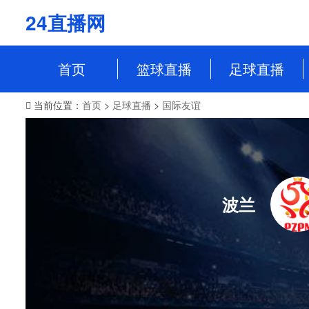
24直播网
首页
篮球直播
足球直播
当前位置：
首页
>
足球直播
>
国际友谊
NBA
中超
CBA
英超
WCBA
意甲
WNBA
西甲
波兰
NBL
德甲
法甲
欧冠