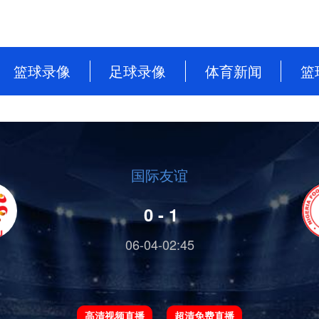
篮球录像
足球录像
体育新闻
篮
NBA
英超
篮球新闻
CBA
意甲
足球新闻
WNBA
西甲
国际友谊
WCBA
德甲
0 - 1
NBL
法甲
06-04-02:45
中超
欧洲杯
高清视频直播
超清免费直播