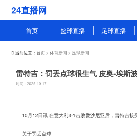
24直播网
首页
篮球直播
足球直播
NBA
中超
当前位置：
首页
>
体育新闻
>
足球新闻
CBA
英超
雷特吉：罚丢点球很生气 皮奥-埃斯
WCBA
意甲
时间：2025-10-17
WNBA
西甲
NBL
德甲
法甲
10月12日讯 在意大利3-1击败爱沙尼亚后，雷特吉
欧冠
关于罚丢点球