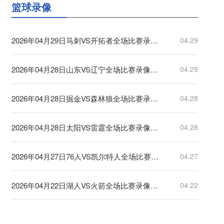
篮球录像
2026年04月29日马刺VS开拓者全场比赛录像回放
04.29
2026年04月28日山东VS辽宁全场比赛录像回放
04.29
2026年04月28日掘金VS森林狼全场比赛录像回放
04.28
2026年04月28日太阳VS雷霆全场比赛录像回放
04.28
2026年04月27日76人VS凯尔特人全场比赛录像回放
04.27
2026年04月22日湖人VS火箭全场比赛录像回放
04.22