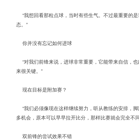
“我想回看那粒点球，当时有些生气。不过最重要的
态。”
你并没有忘记如何进球
“对我们前锋来说，进球非常重要，它能带来自信，
来很关键。”
现在目标是附加赛？
“我们必须像现在这样继续努力，听从教练的安排，
多机会，原本可以早早拉开比分，那样比赛就会完全不同
双前锋的尝试效果不错