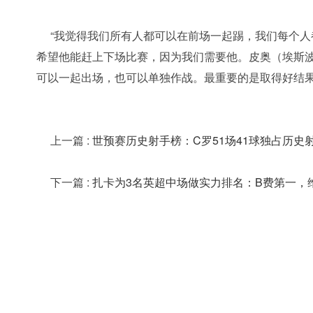
“我觉得我们所有人都可以在前场一起踢，我们每个
希望他能赶上下场比赛，因为我们需要他。皮奥（埃斯
可以一起出场，也可以单独作战。最重要的是取得好结果
上一篇
:
世预赛历史射手榜：C罗51场41球独占历史射
下一篇
:
扎卡为3名英超中场做实力排名：B费第一，