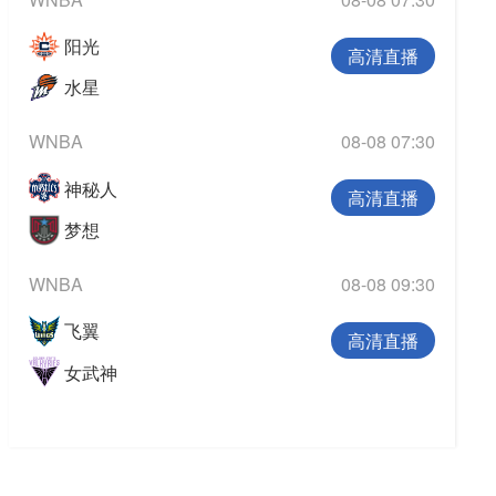
欧冠
阳光
欧洲杯
高清直播
水星
欧协联
亚洲杯
WNBA
08-08 07:30
中超
神秘人
高清直播
梦想
WNBA
08-08 09:30
飞翼
高清直播
女武神