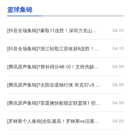
篮球集锦
[抖音全场集锦]?豪取11连胜！深圳力克山西 王浩然33+5 马凯尔·约翰逊伤退
04.10
[抖音全场集锦]?浙江轻取江苏收获6连胜！兰道夫17分 亨特19+12+8 庞峥麟18+5
04.10
[腾讯原声集锦]?替补得分48-10！文班伤缺马刺轻取开拓者 福克斯25+5+7
04.09
[腾讯原声集锦]?太阳击退独行侠 布克37+9 杰伦·格林伤退 弗拉格19中4
04.09
[腾讯原声集锦]?雷霆擒快船锁定联盟第1 切特30+14 SGA20+11 小卡连续56场20+
04.09
[罗林斯个人集锦]全队最高！罗林斯vs活塞23分6助！集锦
04.09