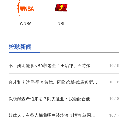
WNBA
NBL
篮球新闻
不止姚明能拿NBA养老金！王治郅、巴特尔也都符合领取标准
10.18
奇才和卡达里-里奇蒙德、阿隆德斯-威廉姆斯签订Exhibit 10合同
10.18
教杨瀚森希伯来语？阿夫迪亚：我会配合他的情况 先帮他学好英语
10.18
媒体人：有些人揣着明白装糊涂 刻意把篮网主教练形容成一个恶人
10.17