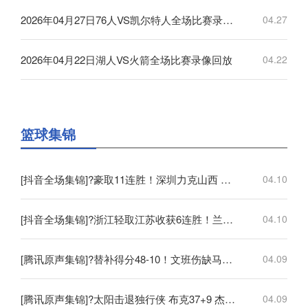
2026年04月27日76人VS凯尔特人全场比赛录像回放
04.27
2026年04月22日湖人VS火箭全场比赛录像回放
04.22
篮球集锦
[抖音全场集锦]?豪取11连胜！深圳力克山西 王浩然33+5 马凯尔·约翰逊伤退
04.10
[抖音全场集锦]?浙江轻取江苏收获6连胜！兰道夫17分 亨特19+12+8 庞峥麟18+5
04.10
[腾讯原声集锦]?替补得分48-10！文班伤缺马刺轻取开拓者 福克斯25+5+7
04.09
[腾讯原声集锦]?太阳击退独行侠 布克37+9 杰伦·格林伤退 弗拉格19中4
04.09