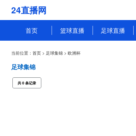
24直播网
首页
篮球直播
足球直播
NBA
中超
当前位置：
首页
>
足球集锦
>
欧洲杯
CBA
英超
足球集锦
WCBA
意甲
共
0
条记录
WNBA
西甲
NBL
德甲
法甲
欧冠