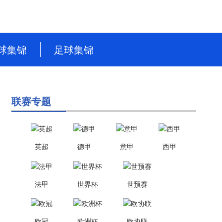
球集锦
足球集锦
NBA
英超
CBA
德甲
联赛专题
WNBA
意甲
NBL
西甲
英超
德甲
意甲
西甲
WCBA
法甲
世界杯
法甲
世界杯
世预赛
世预赛
欧冠
欧洲杯
欧协联