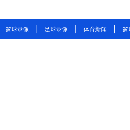
篮球录像
足球录像
体育新闻
篮
NBA
英超
篮球新闻
CBA
意甲
足球新闻
WNBA
西甲
WCBA
德甲
NBL
法甲
中超
欧洲杯