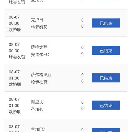
球会友谊
08-07
克卢日
0
已结束
00:30
0
特罗姆瑟
欧协联
08-07
萨拉戈萨
0
已结束
00:30
0
安道尔FC
球会友谊
08-07
萨尔格里斯
0
已结束
01:00
0
哈伊杜克
欧协联
08-07
谢里夫
0
已结束
01:00
0
圣加仑
欧协联
08-07
里加FC
0