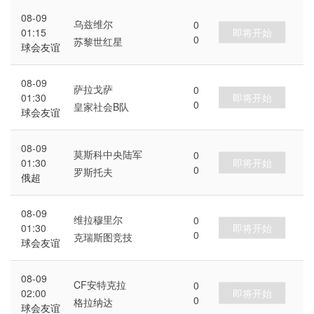
08-09
乌兹维尔
0
即将开始
01:15
0
苏黎世红星
球会友谊
08-09
萨拉戈萨
0
即将开始
01:30
0
皇家社会B队
球会友谊
08-09
莫斯科中央陆军
0
即将开始
01:30
0
罗斯托夫
俄超
08-09
维拉穆里尔
0
即将开始
01:30
0
克瑞斯图竞技
球会友谊
08-09
CF安特克拉
0
即将开始
02:00
0
格拉纳达
球会友谊