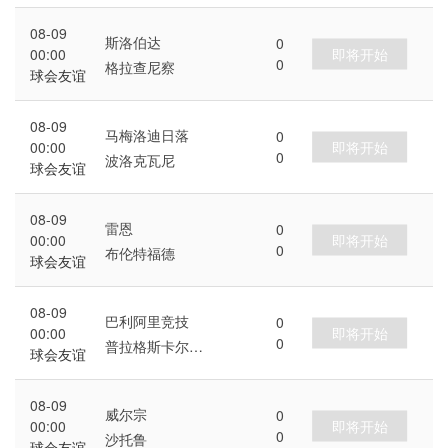
08-09
斯洛伯达
0
即将开始
00:00
0
格拉查尼察
球会友谊
08-09
马梅洛迪日落
0
即将开始
00:00
0
波洛克瓦尼
球会友谊
08-09
雷恩
0
即将开始
00:00
0
布伦特福德
球会友谊
08-09
巴利阿里竞技
0
即将开始
00:00
0
普拉格斯卡尔维
球会友谊
亚
08-09
威尔宗
0
即将开始
00:00
0
沙托鲁
球会友谊