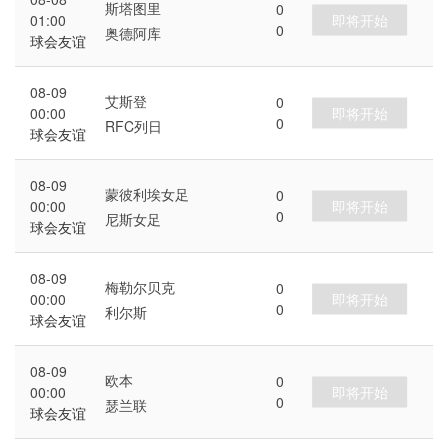
斯塔图里
0
即将开始
01:00
0
奥德阿库
球会友谊
08-09
艾斯登
0
即将开始
00:00
0
RFC列日
球会友谊
08-09
蒙彼利埃女足
0
即将开始
00:00
0
尼斯女足
球会友谊
08-09
梅勒尔贝克
0
即将开始
00:00
0
利尔斯
球会友谊
08-09
欧本
0
即将开始
00:00
0
瑟兰联
球会友谊