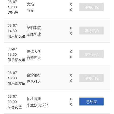
08-07
火焰
0
即将开始
10:00
0
节奏
WNBA
08-07
黎明学院
0
即将开始
14:30
0
基隆黑鸢
俱乐部友谊
赛
08-07
辅仁大学
0
即将开始
16:30
0
台湾艺大
俱乐部友谊
赛
08-07
台湾银行
0
即将开始
18:30
0
虎尾科大
俱乐部友谊
赛
08-07
帕格特斯
0
已结束
00:00
0
米兰奴俱乐部
球会友谊