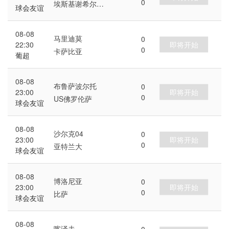
0
埃斯基谢希尔体
球会友谊
育
08-08
马里迪莫
0
即将开始
22:30
0
卡萨比亚
葡超
08-08
布鲁萨波尔托
0
即将开始
23:00
0
US佛罗伦萨
球会友谊
08-08
沙尔克04
0
即将开始
23:00
0
亚特兰大
球会友谊
08-08
博洛尼亚
0
即将开始
23:00
0
比萨
球会友谊
08-08
喀泽夫