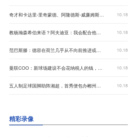
奇才和卡达里-里奇蒙德、阿隆德斯-威廉姆斯签订Exhibit 10合同
10.18
教杨瀚森希伯来语？阿夫迪亚：我会配合他的情况 先帮他学好英语
10.18
范巴斯滕：德容在荷兰几乎从不向前推进或转移球，这令人失望
10.18
曼联COO：新球场建设不会花纳税人的钱，曼联自行承担20亿镑费用
10.18
五人制足球国脚助阵湘超，首秀便包办郴州队三个进球
10.18
精彩录像