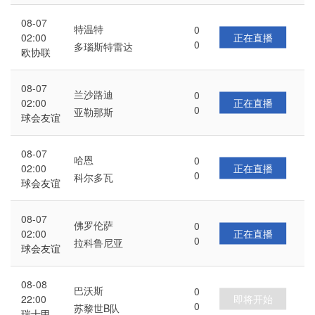
08-07
特温特
0
正在直播
02:00
0
多瑙斯特雷达
欧协联
08-07
兰沙路迪
0
正在直播
02:00
0
亚勒那斯
球会友谊
08-07
哈恩
0
正在直播
02:00
0
科尔多瓦
球会友谊
08-07
佛罗伦萨
0
正在直播
02:00
0
拉科鲁尼亚
球会友谊
08-08
巴沃斯
0
即将开始
22:00
0
苏黎世B队
瑞士甲