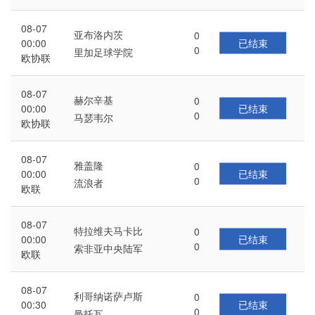
08-07
亚布洛内茨
0
已结束
00:00
0
里加足球学院
欧协联
08-07
赫尔辛基
0
已结束
00:00
0
马瑟韦尔
欧协联
08-07
雅盖隆
0
已结束
00:00
0
流浪者
欧联
08-07
特拉维夫马卡比
0
已结束
00:00
0
索非亚中央陆军
欧联
08-07
利哥纳诺萨卢斯
0
已结束
00:30
0
曼托瓦