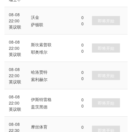
08-08
沃金
0
即将开始
22:00
0
萨顿联
英议联
08-08
斯坎索普联
0
即将开始
22:00
0
耶奥维尔
英议联
08-08
哈洛贾特
0
即将开始
22:00
0
索利赫尔
英议联
08-08
伊斯特雷格
0
即将开始
22:00
0
盖茨黑德
英议联
08-08
摩丝体育
0
即将开始
22:30