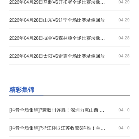
2026年04月29日马刺VS开拓者全场比赛录像回放
04.29
2026年04月28日山东VS辽宁全场比赛录像回放
04.29
2026年04月28日掘金VS森林狼全场比赛录像回放
04.28
2026年04月28日太阳VS雷霆全场比赛录像回放
04.28
精彩集锦
[抖音全场集锦]?豪取11连胜！深圳力克山西 王浩然33+5 马凯尔·约翰逊伤退
04.10
[抖音全场集锦]?浙江轻取江苏收获6连胜！兰道夫17分 亨特19+12+8 庞峥麟18+5
04.10