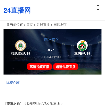
24直播网
当前位置：
首页
>
足球直播
>
国际友谊
国际友谊
0 - 1
拉脱维亚U19
立陶宛U19
06-04-22:00
高清视频直播
超清免费直播
比赛介绍
【赛事名称】
拉脱维亚U19VS立陶宛U19