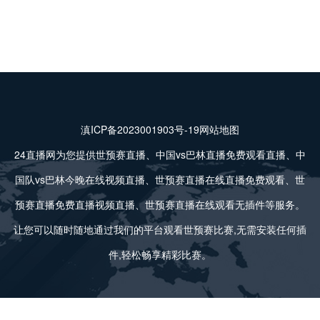
滇ICP备2023001903号-19
网站地图
24直播网为您提供世预赛直播、中国vs巴林直播免费观看直播、中
国队vs巴林今晚在线视频直播、世预赛直播在线直播免费观看、世
预赛直播免费直播视频直播、世预赛直播在线观看无插件等服务。
让您可以随时随地通过我们的平台观看世预赛比赛,无需安装任何插
件,轻松畅享精彩比赛。