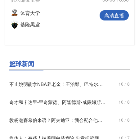
体育大学
高清直播
基隆黑鸢
篮球新闻
不止姚明能拿NBA养老金！王治郅、巴特尔也都符合领取标准
10.18
奇才和卡达里-里奇蒙德、阿隆德斯-威廉姆斯签订Exhibit 10合同
10.18
教杨瀚森希伯来语？阿夫迪亚：我会配合他的情况 先帮他学好英语
10.18
媒体人：有些人揣着明白装糊涂 刻意把篮网主教练形容成一个恶人
10.17