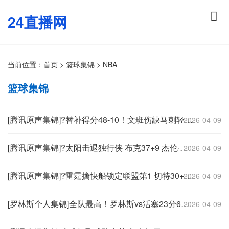
24直播网
当前位置：
首页
>
篮球集锦
>
NBA
篮球集锦
[腾讯原声集锦]?替补得分48-10！文班伤缺马刺轻取开拓者 福克斯25+5+7
2026-04-09
[腾讯原声集锦]?太阳击退独行侠 布克37+9 杰伦·格林伤退 弗拉格19中4
2026-04-09
[腾讯原声集锦]?雷霆擒快船锁定联盟第1 切特30+14 SGA20+11 小卡连续56场20+
2026-04-09
[罗林斯个人集锦]全队最高！罗林斯vs活塞23分6助！集锦
2026-04-09