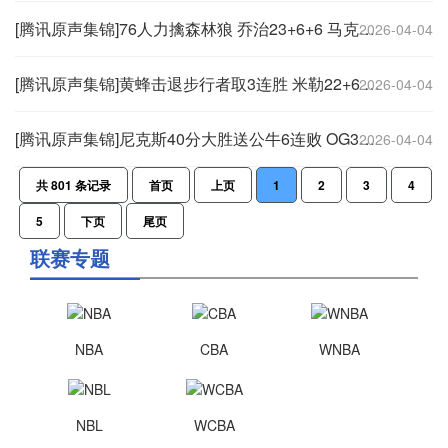
[腾讯原声集锦]76人力擒森林狼 乔治23+6+6 马克西21+6+8 爱德华兹三分7中0
2026-04-04
[腾讯原声集锦]黄蜂击退步行者取3连胜 米勒22+6 克尼佩尔3记三分 西卡30+7
2026-04-04
[腾讯原声集锦]尼克斯40分大胜送公牛6连败 OG31+8 布伦森17+10 吉迪12中3
2026-04-04
共
801
条记录
首页
上页
1
2
3
4
5
下页
尾页
联赛专题
NBA
CBA
WNBA
NBL
WCBA