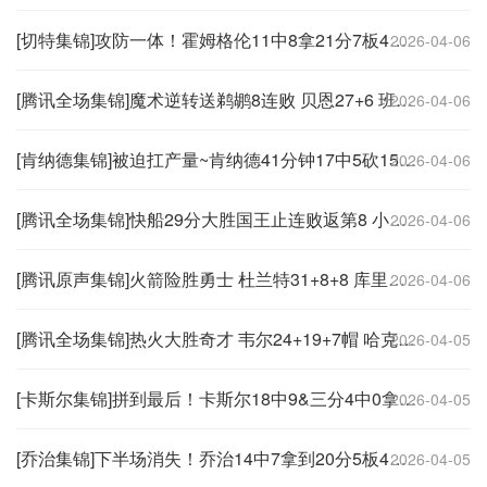
[切特集锦]攻防一体！霍姆格伦11中8拿21分7板4帽 正负值+30
2026-04-06
[腾讯全场集锦]魔术逆转送鹈鹕8连败 贝恩27+6 班凯罗23+15 萨迪克·贝32+6
2026-04-06
[肯纳德集锦]被迫扛产量~肯纳德41分钟17中5砍15+16+11生涯首三双 全队最高+8
2026-04-06
[腾讯全场集锦]快船29分大胜国王止连败返第8 小卡连续54场20+ 德罗赞里程碑
2026-04-06
[腾讯原声集锦]火箭险胜勇士 杜兰特31+8+8 库里复出29分&绝杀三分不中
2026-04-06
[腾讯全场集锦]热火大胜奇才 韦尔24+19+7帽 哈克斯32分 阿德巴约14+9+7
2026-04-05
[卡斯尔集锦]拼到最后！卡斯尔18中9&三分4中0拿到20分5板9助 加时6犯离场
2026-04-05
[乔治集锦]下半场消失！乔治14中7拿到20分5板4助2断 上半场独得18分
2026-04-05