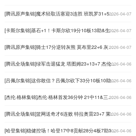
[腾讯原声集锦]魔术轻取活塞迎3连胜 班凯罗31+5 贝恩25分 杜伦18+8
2026-04-07
[卡斯尔集锦]基石+1！卡斯尔砍19分10板13助&生涯第5次三双 膝盖被踢幸无大碍
2026-04-07
[腾讯原声集锦]骑士17分逆转灰熊 莫布里22+6 灰熊29个三分平历史纪录
2026-04-07
[腾讯全场集锦]绿军击退猛龙 塔图姆23+13+7 杰伦·布朗26+6
2026-04-06
[吕佩尔集锦]这你敢信？吕佩尔砍下33分10板10助 生涯首个三双&得分生涯新高！
2026-04-06
[杰伦·格林集锦]杰伦·格林首发36分钟 21中11&三分7中2砍25分4板4助 出现6失误
2026-04-06
[腾讯全场集锦]篮网送奇才6连败 特拉奥雷23+7 莱利30+6
2026-04-06
[哈登集锦]稳健控场！哈登17中8贡献28分4板7助3断1帽 正负值+12并列最高
2026-04-06