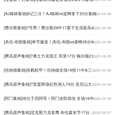
[AJ格林集锦]6记三分！AJ格林vs篮网拿下20分集锦
2026-04-08
[费尔斯集锦]7号秀！费尔斯29中17轰下生涯新高40分外加5板6助3断 正负值+30
2026-04-08
[杰伦-布朗集锦]单节爆发！杰伦-布朗vs黄蜂35分9板集锦
2026-04-08
[腾讯原声集锦]?勇士力克国王 库里17分 梅尔顿21+5&波杰20分 雷诺17+8
2026-04-08
[伦纳德集锦]杀戮机甲！伦纳德全场19投11中&三分10中6 砍下34分4板3助1断
2026-04-08
[腾讯原声集锦]?雷霆两场狂胜湖人79分 亚历山大三节25+8 布朗尼9中2
2026-04-08
[阿门集锦]传位于四阿哥！阿门攻防俱佳 全场16中10砍下22分11板8助3断1帽
2026-04-08
[腾讯原声集锦]尼克斯力克老鹰 布伦森末节17分 沃克36分 麦科勒姆绝平超
2026-04-07