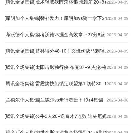
[腾讯全场集锦]魔术轻取残阵森林狼 班凯罗20+8+6 香农生涯新高33分
2026-04-09
[库明加个人集锦]替补发力！库明加vs骑士拿下24分集锦
2026-04-09
[考沃德个人集锦]考沃德vs掘金高效拿下27分6篮板集锦
2026-04-09
[腾讯全场集锦]替补得分48-10！文班伤缺马刺轻取开拓者 福克斯25+5+7
2026-04-09
[腾讯全场集锦]太阳击退独行侠 布克37+9 杰伦·格林伤退 弗拉格19中4
2026-04-09
[腾讯全场集锦]雷霆擒快船锁定联盟第1 切特30+14 SGA20+11 小卡连续56场20+
2026-04-09
[兰德尔个人集锦]兰德尔vs步行者轰下19+4集锦
2026-04-08
[腾讯全场集锦]公牛3人20+送奇才7连败 迪林厄姆新高26分 威尔·莱利13中1
2026-04-08
[维金斯个人集锦]维金斯vs猛龙全场得到24+5集锦
2026-04-08