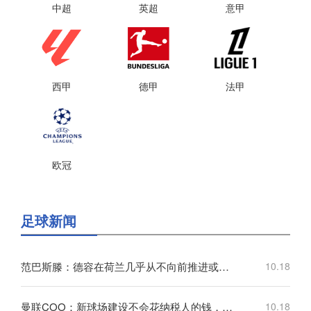
中超
英超
意甲
西甲
德甲
法甲
欧冠
足球新闻
范巴斯滕：德容在荷兰几乎从不向前推进或转移球，这令人失望
10.18
曼联COO：新球场建设不会花纳税人的钱，曼联自行承担20亿镑费用
10.18