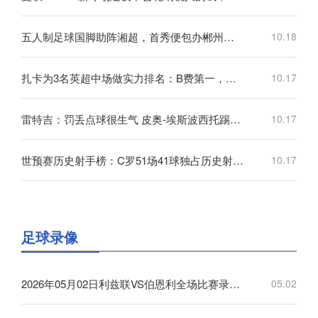
五人制足球国脚助阵湘超，首秀便包办郴州队三个进球
10.18
扎卡为3名英超中场做实力排名：B费第一，维尔茨第二，帕尔默第三
10.17
雷特吉：罚丢点球很生气 皮奥-埃斯波西托踢得非常好
10.17
世预赛历史射手榜：C罗51场41球独占历史射手王，梅西72场36球第3
10.17
足球录像
2026年05月02日利兹联VS伯恩利全场比赛录像回放
05.02