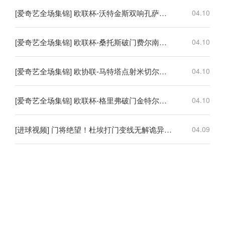
[爱奇艺全场集锦] 欧联杯-沃特金斯双响孔萨破门 维拉3-1客胜博洛尼亚
04.10
[爱奇艺全场集锦] 欧联杯-桑托斯破门费尔南德斯离谱乌龙 波尔图1-1森林
04.10
[爱奇艺全场集锦] 欧协联-马特塔点射米切尔萨尔建功 水晶宫3-0佛罗伦萨
04.10
[爱奇艺全场集锦] 欧联杯-格里弗破门金特尔建功 弗赖堡3-0塞尔塔
04.10
[进球视频] 门将绝望！杜埃打门变线无解诡异弧线破门！巴黎1-0领先利物浦！
04.09