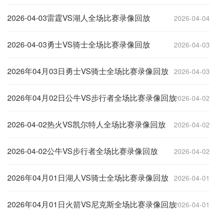
2026-04-03雷霆VS湖人全场比赛录像回放
2026-04-04
2026-04-03勇士VS骑士全场比赛录像回放
2026-04-03
2026年04月03日勇士VS骑士全场比赛录像回放
2026-04-03
2026年04月02日公牛VS步行者全场比赛录像回放
2026-04-02
2026-04-02热火VS凯尔特人全场比赛录像回放
2026-04-02
2026-04-02公牛VS步行者全场比赛录像回放
2026-04-02
2026年04月01日湖人VS骑士全场比赛录像回放
2026-04-01
2026年04月01日火箭VS尼克斯全场比赛录像回放
2026-04-01