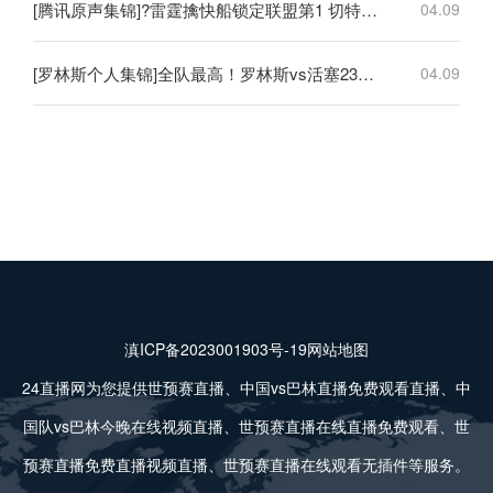
[腾讯原声集锦]?雷霆擒快船锁定联盟第1 切特30+14 SGA20+11 小卡连续56场20+
04.09
[罗林斯个人集锦]全队最高！罗林斯vs活塞23分6助！集锦
04.09
滇ICP备2023001903号-19
网站地图
24直播网为您提供世预赛直播、中国vs巴林直播免费观看直播、中
国队vs巴林今晚在线视频直播、世预赛直播在线直播免费观看、世
预赛直播免费直播视频直播、世预赛直播在线观看无插件等服务。