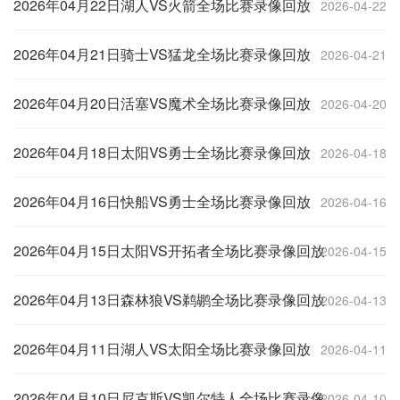
2026年04月22日湖人VS火箭全场比赛录像回放
2026-04-22
2026年04月21日骑士VS猛龙全场比赛录像回放
2026-04-21
2026年04月20日活塞VS魔术全场比赛录像回放
2026-04-20
2026年04月18日太阳VS勇士全场比赛录像回放
2026-04-18
2026年04月16日快船VS勇士全场比赛录像回放
2026-04-16
2026年04月15日太阳VS开拓者全场比赛录像回放
2026-04-15
2026年04月13日森林狼VS鹈鹕全场比赛录像回放
2026-04-13
2026年04月11日湖人VS太阳全场比赛录像回放
2026-04-11
2026年04月10日尼克斯VS凯尔特人全场比赛录像回放
2026-04-10