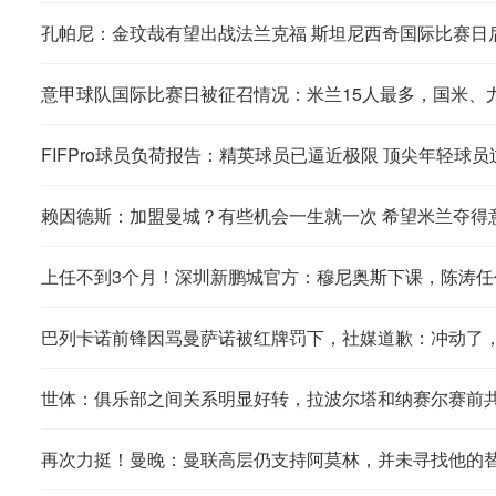
孔帕尼：金玟哉有望出战法兰克福 斯坦尼西奇国际比赛日
意甲球队国际比赛日被征召情况：米兰15人最多，国米、尤
FIFPro球员负荷报告：精英球员已逼近极限 顶尖年轻球
赖因德斯：加盟曼城？有些机会一生就一次 希望米兰夺得
上任不到3个月！深圳新鹏城官方：穆尼奥斯下课，陈涛任
巴列卡诺前锋因骂曼萨诺被红牌罚下，社媒道歉：冲动了
世体：俱乐部之间关系明显好转，拉波尔塔和纳赛尔赛前
再次力挺！曼晚：曼联高层仍支持阿莫林，并未寻找他的