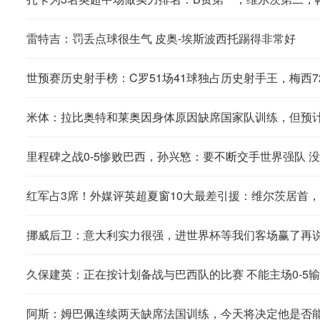
雷特吉：罚丢点球很生气 皮奥-埃斯波西托踢得非常好
世预赛历史射手榜：C罗51场41球独占历史射手王，梅西72
米体：拉比奥特和莱奥因身体原因缺席国家队训练，但预
里程碑之战0-5惨败巴西，孙兴慜：要不断交手世界强队 
红军占3席！外媒评英超夏窗10大最差引援：维尔茨居首，
挪威后卫：意大利实力很强，进世界杯等我们客场赢了再
久保建英：正在按计划备战与巴西队的比赛 不能主场0-5
阿斯：姆巴佩连续两天缺席法国训练，今天将决定他是否