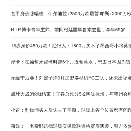
意甲身价涨幅榜：伊尔迪兹+2500万欧居首 帕斯+2000万
R.I.P.博卡青年主帅、前阿根廷国脚鲁索去世，享年69岁
16岁身价450万欧！经纪人：1500万买不了墨西哥小将莫
泽卡：在葡萄牙踢球时曾6个月没领薪水，想去日本因为钱
无缘季后赛！刘邵子洋9月加盟洛杉矶FC二队，还未出场
点球大战3轮就结束！宜春总比分5-2淘汰抚州，与赣州会
小雷：利物浦买人后失去了平衡，球场上各个位置都有问
荷媒：一名费耶诺德球场安保欧联资格赛后遇袭，警方依