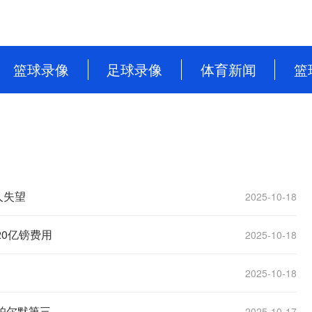
篮球录像
足球录像
体育新闻
篮
NBA
英超
篮球新闻
CBA
意甲
足球新闻
WNBA
西甲
WCBA
德甲
人失望
2025-10-18
NBL
法甲
0亿镑费用
2025-10-18
中超
2025-10-18
欧洲杯
帕尔默第三
2025-10-17