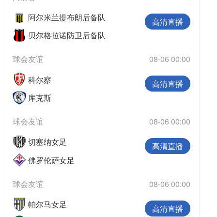
欧冠
阿尔米兰提布朗后备队
欧洲杯
高清直播
贝尔格拉诺防卫后备队
欧协联
球会友谊
08-06 00:00
亚洲杯
科尔察
中超
高清直播
库克斯
球会友谊
08-06 00:00
切塞纳女足
高清直播
佛罗伦萨女足
球会友谊
08-06 00:00
帕尔马女足
高清直播