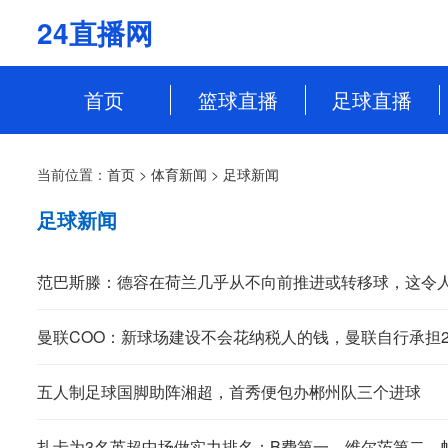
24直播网
首页
篮球直播
足球直播
NBA
中超
当前位置：
首页
>
体育新闻
>
足球新闻
CBA
英超
足球新闻
WCBA
意甲
WNBA
西甲
范巴斯滕：德容在荷兰几乎从不向前推进或转移球，这令
NBL
德甲
曼联COO：新球场建设不会花纳税人的钱，曼联自行承担2
法甲
五人制足球国脚助阵湘超，首秀便包办郴州队三个进球
欧冠
扎卡为3名英超中场做实力排名：B费第一，维尔茨第二，