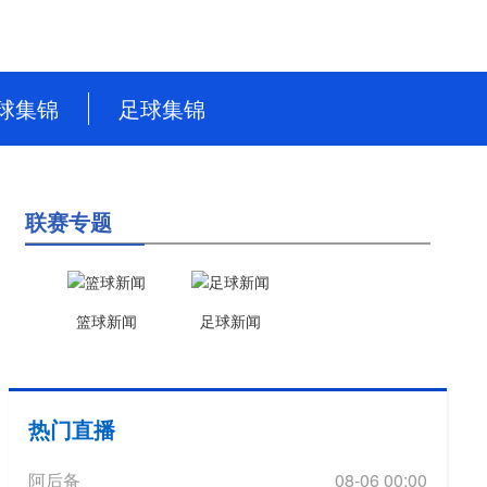
球集锦
足球集锦
NBA
英超
CBA
德甲
联赛专题
WNBA
意甲
NBL
西甲
篮球新闻
足球新闻
WCBA
法甲
世界杯
热门直播
世预赛
阿后备
08-06 00:00