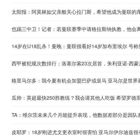
太阳报：阿莫林如父亲般关心拉门斯，希望他成为曼联的
也踢三中卫！记者：若曼联赛季中请格拉斯纳执教，他会
14岁在U18乱杀！曼晚：曼联很看好14岁加布里埃尔 号
西甲被犯规次数排行：洛塞尔索23次居首，朱利亚诺-西蒙
格里马尔多：我今夏有机会加盟巴萨或皇马 亚马尔是世界
瓜帅：英超最快250胜教练？我会请其他人吃饭 希望罗德
TA：维尔茨未来几个月能提升表现，他数据差部分是因队
皮耶罗：18岁刚进尤文更衣室时很害怕 亚马尔伊尔迪兹很