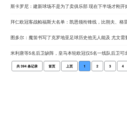
斯卡罗尼：建新球场不是为了卖俱乐部 现在下半场才刚开
拜仁欧冠客战帕福斯大名单：凯恩领衔锋线，比朔夫、格
图多尔：魔笛书写了克罗地亚足球历史他无人能及 尤文需
米利唐等5名后卫缺阵，皇马本轮欧冠仅5名一线队后卫可
共
394
条记录
首页
上页
1
2
3
4