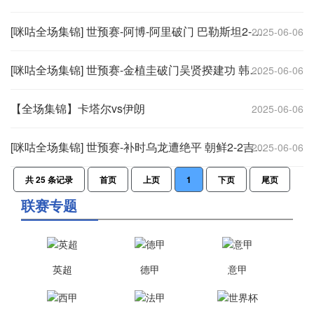
[咪咕全场集锦] 世预赛-阿博-阿里破门 巴勒斯坦2-0科威特
2025-06-06
[咪咕全场集锦] 世预赛-金植圭破门吴贤揆建功 韩国2-0十人伊拉克提前出线
2025-06-06
【全场集锦】卡塔尔vs伊朗
2025-06-06
[咪咕全场集锦] 世预赛-补时乌龙遭绝平 朝鲜2-2吉尔吉斯斯坦
2025-06-06
共
25
条记录
首页
上页
1
下页
尾页
联赛专题
英超
德甲
意甲