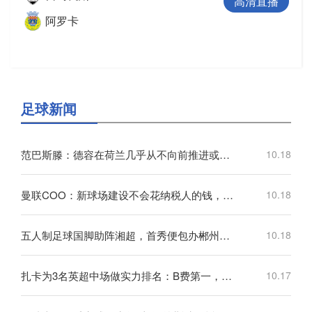
高清直播
阿罗卡
足球新闻
范巴斯滕：德容在荷兰几乎从不向前推进或转移球，这令人失望
10.18
曼联COO：新球场建设不会花纳税人的钱，曼联自行承担20亿镑费用
10.18
五人制足球国脚助阵湘超，首秀便包办郴州队三个进球
10.18
扎卡为3名英超中场做实力排名：B费第一，维尔茨第二，帕尔默第三
10.17