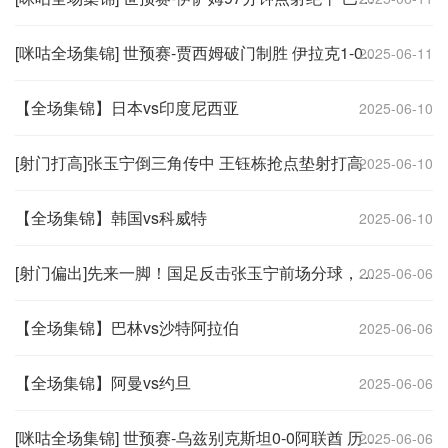
[咪咕全场集锦] 世预赛-贾西姆破门制胜 伊拉克1-0小胜约旦
2025-06-11
【全场集锦】日本vs印度尼西亚
2025-06-10
[射门打高]张玉宁倒三角传中 王钰栋抢点垫射打高
2025-06-10
【全场集锦】韩国vs科威特
2025-06-10
[射门偏出]先来一脚！国足反击张玉宁前场分球，王钰栋禁区内左脚爆射打偏
2025-06-06
【全场集锦】巴林vs沙特阿拉伯
2025-06-06
【全场集锦】阿曼vs约旦
2025-06-06
[咪咕全场集锦] 世预赛-乌兹别克斯坦0-0阿联酋 历史首次晋级世界杯正赛
2025-06-06