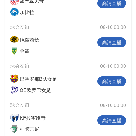
兹米亚夫奇
高清直播
加比拉
球会友谊
08-10 00:00
恺撒酋长
高清直播
金箭
球会友谊
08-10 00:00
巴塞罗那B队女足
高清直播
CE欧罗巴女足
球会友谊
08-10 00:00
KF拉霍维奇
高清直播
杜卡吉尼