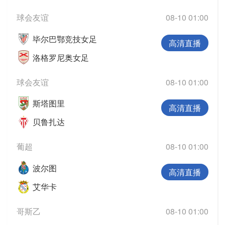
球会友谊
08-10 01:00
毕尔巴鄂竞技女足
高清直播
洛格罗尼奥女足
球会友谊
08-10 01:00
斯塔图里
高清直播
贝鲁扎达
葡超
08-10 01:00
波尔图
高清直播
艾华卡
哥斯乙
08-10 01:00