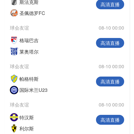
斯法克斯
高清直播
圣佩德罗FC
球会友谊
08-10 00:00
格瑞巴吉
高清直播
莱奥塔尔
球会友谊
08-10 00:00
帕格特斯
高清直播
国际米兰U23
球会友谊
08-10 00:00
特汉斯
高清直播
利尔斯