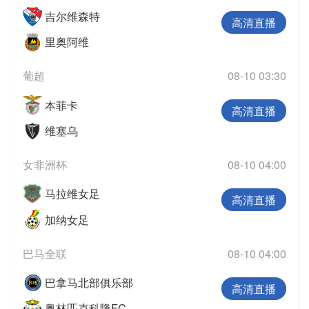
吉尔维森特
高清直播
里奥阿维
葡超
08-10 03:30
本菲卡
高清直播
维塞乌
女非洲杯
08-10 04:00
马拉维女足
高清直播
加纳女足
巴马全联
08-10 04:00
巴拿马北部俱乐部
高清直播
奥林匹克科隆FC