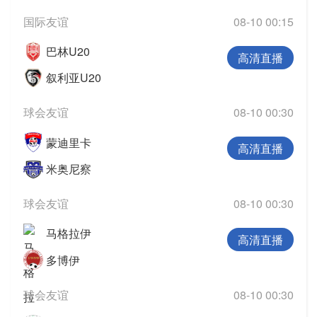
国际友谊
08-10 00:15
巴林U20
高清直播
叙利亚U20
球会友谊
08-10 00:30
蒙迪里卡
高清直播
米奥尼察
球会友谊
08-10 00:30
马格拉伊
高清直播
多博伊
球会友谊
08-10 00:30