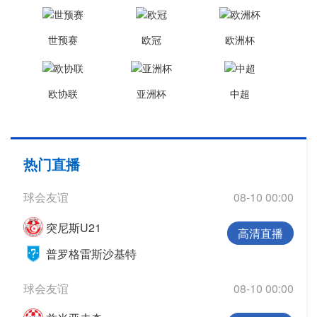
世预赛
欧冠
欧洲杯
欧协联
亚洲杯
中超
热门直播
球会友谊
08-10 00:00
突尼斯U21
高清直播
普罗格雷斯沙基特
球会友谊
08-10 00:00