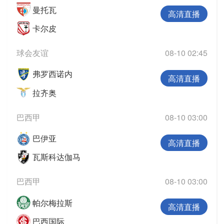
曼托瓦
高清直播
卡尔皮
球会友谊
08-10 02:45
弗罗西诺内
高清直播
拉齐奥
巴西甲
08-10 03:00
巴伊亚
高清直播
瓦斯科达伽马
巴西甲
08-10 03:00
帕尔梅拉斯
高清直播
巴西国际