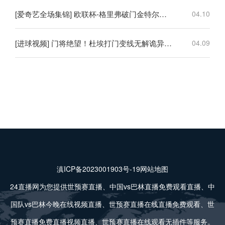
[爱奇艺全场集锦] 欧联杯-格里弗破门金特尔建功 弗赖堡3-0塞尔塔
04.10
[进球视频] 门将绝望！杜埃打门变线无解诡异弧线破门！巴黎1-0领先利物浦！
04.09
滇ICP备2023001903号-19
网站地图
24直播网为您提供世预赛直播、中国vs巴林直播免费观看直播、中
国队vs巴林今晚在线视频直播、世预赛直播在线直播免费观看、世
预赛直播免费直播视频直播、世预赛直播在线观看无插件等服务。