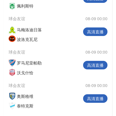
佩利斯特
球会友谊
08-09 00:00
马梅洛迪日落
高清直播
波洛克瓦尼
球会友谊
08-09 00:00
罗马尼亚帕勒
高清直播
沃戈什恰
球会友谊
08-09 00:00
奥斯格维
高清直播
泰特克斯