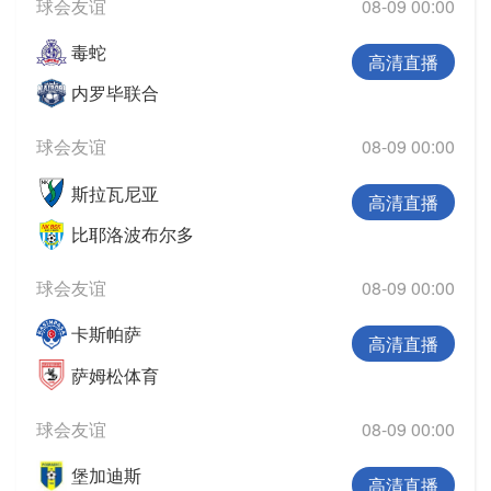
球会友谊
08-09 00:00
毒蛇
高清直播
内罗毕联合
球会友谊
08-09 00:00
斯拉瓦尼亚
高清直播
比耶洛波布尔多
球会友谊
08-09 00:00
卡斯帕萨
高清直播
萨姆松体育
球会友谊
08-09 00:00
堡加迪斯
高清直播