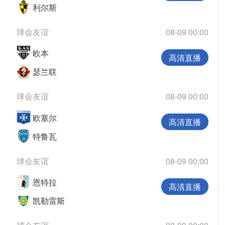
利尔斯
球会友谊
08-09 00:00
欧本
高清直播
瑟兰联
球会友谊
08-09 00:00
欧塞尔
高清直播
特鲁瓦
球会友谊
08-09 00:00
恩特拉
高清直播
凯勒雷斯