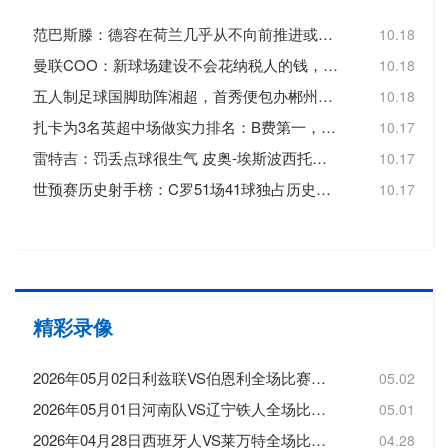
范巴斯滕：德容在荷兰几乎从不向前推进或转移球，这令人失望
10.18
曼联COO：新球场建设不会花纳税人的钱，曼联自行承担20亿镑费用
10.18
五人制足球国脚助阵湘超，首秀便包办郴州队三个进球
10.18
扎卡为3名英超中场做实力排名：B费第一，维尔茨第二，帕尔默第三
10.17
雷特吉：罚丢点球很生气 皮奥-埃斯波西托踢得非常好
10.17
世预赛历史射手榜：C罗51场41球独占历史射手王，梅西72场36球第3
10.17
精彩录像
2026年05月02日利兹联VS伯恩利全场比赛录像回放
05.02
2026年05月01日河南队VS辽宁铁人全场比赛录像回放
05.01
2026年04月28日西班牙人VS莱万特全场比赛录像回放
04.28