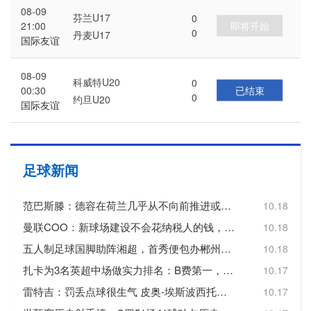
08-09
芬兰U17
0
即将开始
21:00
0
丹麦U17
国际友谊
08-09
科威特U20
0
已结束
00:30
0
约旦U20
国际友谊
足球新闻
范巴斯滕：德容在荷兰几乎从不向前推进或转移球，这令人失望
10.18
曼联COO：新球场建设不会花纳税人的钱，曼联自行承担20亿镑费用
10.18
五人制足球国脚助阵湘超，首秀便包办郴州队三个进球
10.18
扎卡为3名英超中场做实力排名：B费第一，维尔茨第二，帕尔默第三
10.17
雷特吉：罚丢点球很生气 皮奥-埃斯波西托踢得非常好
10.17