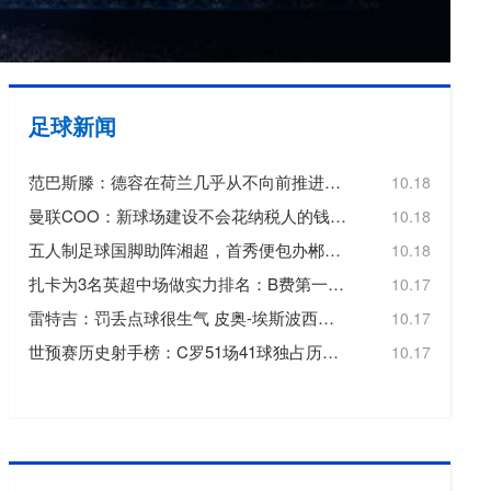
欧冠
欧洲杯
欧协联
足球新闻
亚洲杯
范巴斯滕：德容在荷兰几乎从不向前推进或转移球，这令人失望
10.18
中超
曼联COO：新球场建设不会花纳税人的钱，曼联自行承担20亿镑费用
10.18
五人制足球国脚助阵湘超，首秀便包办郴州队三个进球
10.18
扎卡为3名英超中场做实力排名：B费第一，维尔茨第二，帕尔默第三
10.17
雷特吉：罚丢点球很生气 皮奥-埃斯波西托踢得非常好
10.17
世预赛历史射手榜：C罗51场41球独占历史射手王，梅西72场36球第3
10.17