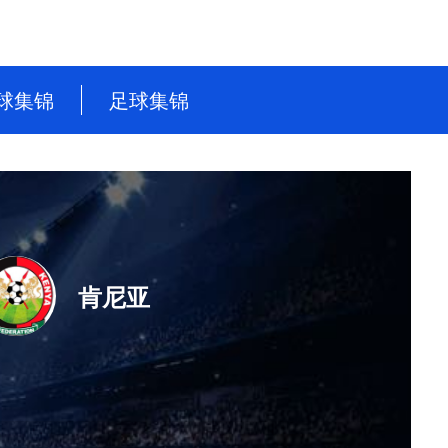
球集锦
足球集锦
NBA
英超
CBA
德甲
WNBA
意甲
NBL
西甲
肯尼亚
WCBA
法甲
世界杯
世预赛