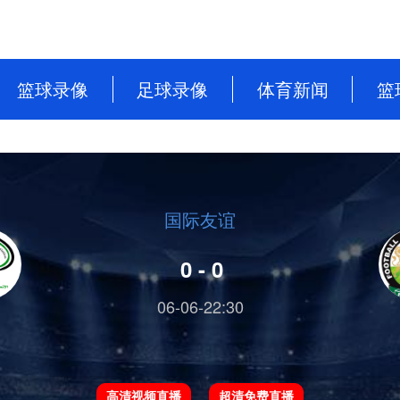
篮球录像
足球录像
体育新闻
篮
NBA
英超
篮球新闻
CBA
意甲
足球新闻
WNBA
西甲
国际友谊
WCBA
德甲
0 - 0
NBL
法甲
06-06-22:30
中超
欧洲杯
高清视频直播
超清免费直播