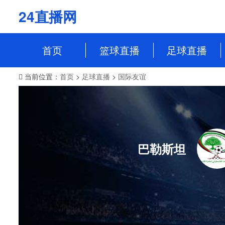
24直播网
首页
篮球直播
足球直播
当前位置：
首页
>
足球直播
>
国际友谊
NBA
中超
CBA
英超
WCBA
意甲
WNBA
西甲
巴勒斯坦
NBL
德甲
法甲
欧冠