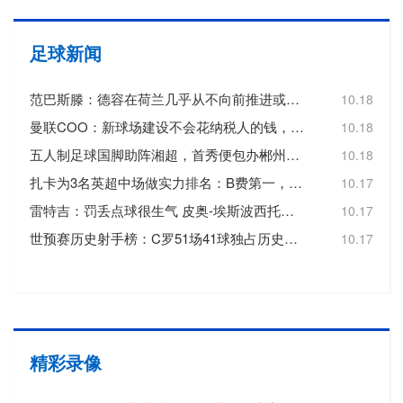
足球新闻
范巴斯滕：德容在荷兰几乎从不向前推进或转移球，这令人失望
10.18
曼联COO：新球场建设不会花纳税人的钱，曼联自行承担20亿镑费用
10.18
五人制足球国脚助阵湘超，首秀便包办郴州队三个进球
10.18
扎卡为3名英超中场做实力排名：B费第一，维尔茨第二，帕尔默第三
10.17
雷特吉：罚丢点球很生气 皮奥-埃斯波西托踢得非常好
10.17
世预赛历史射手榜：C罗51场41球独占历史射手王，梅西72场36球第3
10.17
精彩录像