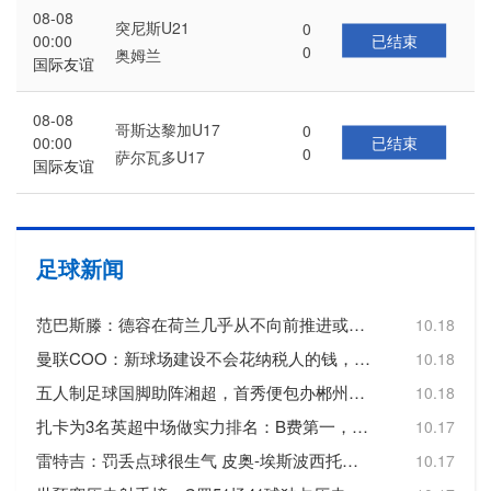
08-08
突尼斯U21
0
已结束
00:00
0
奥姆兰
国际友谊
08-08
哥斯达黎加U17
0
已结束
00:00
0
萨尔瓦多U17
国际友谊
足球新闻
范巴斯滕：德容在荷兰几乎从不向前推进或转移球，这令人失望
10.18
曼联COO：新球场建设不会花纳税人的钱，曼联自行承担20亿镑费用
10.18
五人制足球国脚助阵湘超，首秀便包办郴州队三个进球
10.18
扎卡为3名英超中场做实力排名：B费第一，维尔茨第二，帕尔默第三
10.17
雷特吉：罚丢点球很生气 皮奥-埃斯波西托踢得非常好
10.17