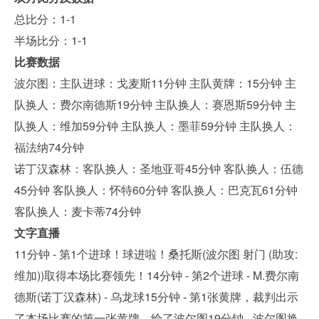
总比分：1-1
半场比分：1-1
比赛数据
波尔图：主队进球：戈麦斯11分钟 主队黄牌：15分钟 主
队换人：费尔南德斯19分钟 主队换人：赛恩斯59分钟 主
队换人：维加59分钟 主队换人：墨菲59分钟 主队换人：
福法纳74分钟
诺丁汉森林：客队换人：圣地亚哥45分钟 客队换人：伍德
45分钟 客队换人：怀特60分钟 客队换人：巴克瓦61分钟
客队换人：麦卡蒂74分钟
文字直播
11分钟 - 第1个进球！球进啦！桑托斯(波尔图 射门 (助攻:
维加))取得本场比赛领先！14分钟 - 第2个进球 - M.费尔南
德斯(诺丁汉森林) - 乌龙球15分钟 - 第1张黄牌，裁判出示
了本场比赛的第一张黄牌，给了波尔图19分钟 - 波尔图换