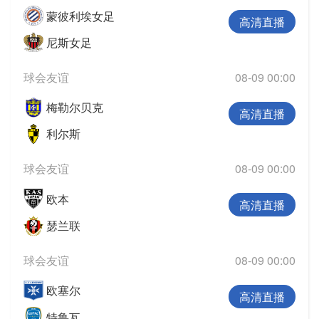
蒙彼利埃女足
高清直播
尼斯女足
球会友谊
08-09 00:00
梅勒尔贝克
高清直播
利尔斯
球会友谊
08-09 00:00
欧本
高清直播
瑟兰联
球会友谊
08-09 00:00
欧塞尔
高清直播
特鲁瓦