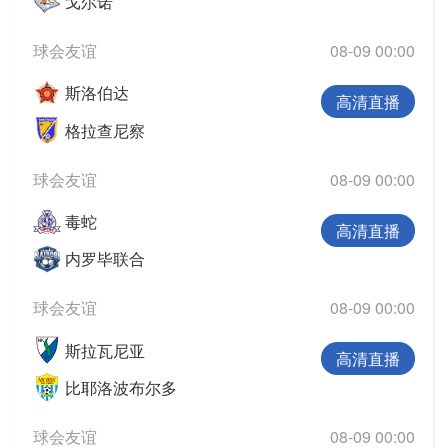
戈尔诺
球会友谊
08-09 00:00
斯洛伯达
高清直播
格拉查尼察
球会友谊
08-09 00:00
毒蛇
高清直播
内罗毕联合
球会友谊
08-09 00:00
斯拉瓦尼亚
高清直播
比耶洛波布尔多
球会友谊
08-09 00:00