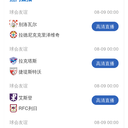
球会友谊
08-09 00:00
别洛瓦尔
高清直播
拉德尼克克里泽维奇
球会友谊
08-09 00:00
拉克塔斯
高清直播
捷堤斯特沃
球会友谊
08-09 00:00
艾斯登
高清直播
RFC列日
球会友谊
08-09 00:00