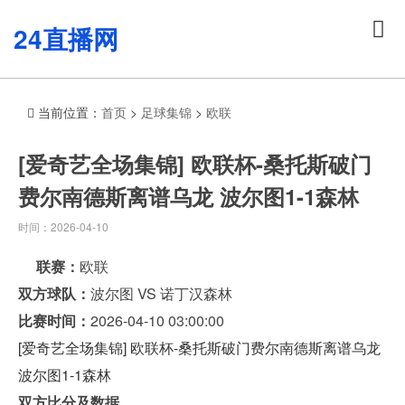
24直播网
当前位置：
首页
>
足球集锦
>
欧联
[爱奇艺全场集锦] 欧联杯-桑托斯破门
费尔南德斯离谱乌龙 波尔图1-1森林
时间：2026-04-10
联赛：
欧联
双方球队：
波尔图 VS 诺丁汉森林
比赛时间：
2026-04-10 03:00:00
[爱奇艺全场集锦] 欧联杯-桑托斯破门费尔南德斯离谱乌龙
波尔图1-1森林
双方比分及数据