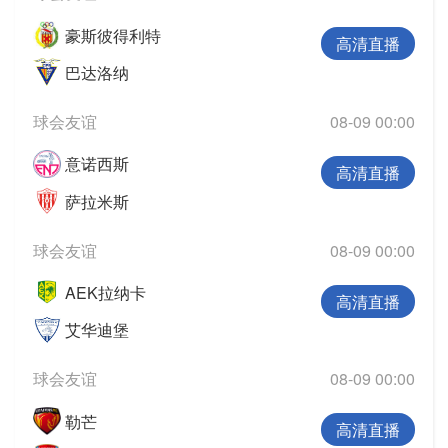
豪斯彼得利特
高清直播
巴达洛纳
球会友谊
08-09 00:00
意诺西斯
高清直播
萨拉米斯
球会友谊
08-09 00:00
AEK拉纳卡
高清直播
艾华迪堡
球会友谊
08-09 00:00
勒芒
高清直播