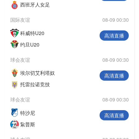
西班牙人女足
国际友谊
08-09 00:30
科威特U20
高清直播
约旦U20
球会友谊
08-09 00:30
埃尔切艾利塔奴
高清直播
托雷拉诺竞技
球会友谊
08-09 00:30
特沙尼
高清直播
紥普斯