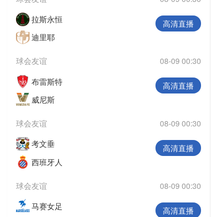
拉斯永恒
高清直播
迪里耶
球会友谊
08-09 00:30
布雷斯特
高清直播
威尼斯
球会友谊
08-09 00:30
考文垂
高清直播
西班牙人
球会友谊
08-09 00:30
马赛女足
高清直播