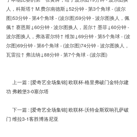
人，科斯塔↑ M.费尔南德斯↓52分钟 - 第3个角球 - (波尔
图)53分钟 - 第4个角球 - (波尔图)59分钟 - 波尔图换人，佩
佩↑ 赛恩斯↓60分钟 - 波尔图换人，居尔↑ 墨菲↓60分钟 -
波尔图换人，弗洛霍尔特↑ 维加↓69分钟 - 第5个角球 - (波
尔图)69分钟 - 第6个角球 - (波尔图)74分钟 - 波尔图换人，
瓦雷拉↑ 弗法纳↓88分钟 - 第7个角球 - (波尔图)
上一篇
:
[爱奇艺全场集锦] 欧联杯-格里弗破门金特尔建
功 弗赖堡3-0塞尔塔
下一篇
:
[爱奇艺全场集锦] 欧联杯-沃特金斯双响孔萨破
门 维拉3-1客胜博洛尼亚