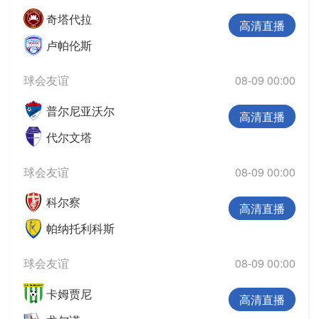
奇塔代拉
高清直播
卢帕伦斯
球会友谊
08-09 00:00
普尔尼亚沃尔
高清直播
代尔文塔
球会友谊
08-09 00:00
科尔察
高清直播
帕纳托利科斯
球会友谊
08-09 00:00
卡姆贾尼
高清直播