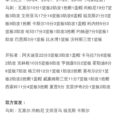
马刺：瓦塞尔10分1篮板2助攻1抢断1盖帽 尚帕尼19分7篮
板3助攻 文班亚马17分14篮板3助攻6盖帽 福克斯21分3篮
板9助攻1抢断 卡斯尔15分3篮板5助攻1盖帽 科内特5分3
篮板3助攻 哈珀17分3篮板1助攻3抢断 约翰逊7分5篮板1
助攻 巴恩斯3分1篮板 比永博1篮板 沃特斯三世1篮板
开拓者：阿夫迪亚22分3篮板3助攻1盖帽 卡马拉7分8篮板
2助攻 克林根10分5篮板6助攻 亨德森5分2篮板 霍勒迪8分
6篮板7助攻 格兰特12分1篮板1助攻2抢断 塞布尔2分1篮
板2助攻2抢断1盖帽 威廉姆斯三世11分7篮板1助攻1抢断
西索科11分4篮板3抢断 夏普5分 克雷伊奇2分1篮板2助攻
双方首发：
马刺：瓦塞尔 尚帕尼 文班亚马 福克斯 卡斯尔