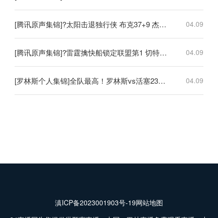
[腾讯原声集锦]?太阳击退独行侠 布克37+9 杰伦·格林伤退 弗拉格19中4
04.09
[腾讯原声集锦]?雷霆擒快船锁定联盟第1 切特30+14 SGA20+11 小卡连续56场20+
04.09
[罗林斯个人集锦]全队最高！罗林斯vs活塞23分6助！集锦
04.09
滇ICP备2023001903号-19
网站地图