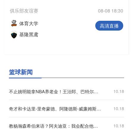
俱乐部友谊赛
08-08 18:30
体育大学
高清直播
基隆黑鸢
篮球新闻
不止姚明能拿NBA养老金！王治郅、巴特尔也都符合领取标准
10.18
奇才和卡达里-里奇蒙德、阿隆德斯-威廉姆斯签订Exhibit 10合同
10.18
教杨瀚森希伯来语？阿夫迪亚：我会配合他的情况 先帮他学好英语
10.18