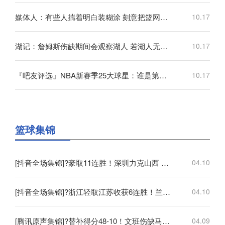
媒体人：有些人揣着明白装糊涂 刻意把篮网主教练形容成一个恶人
10.17
湖记：詹姆斯伤缺期间会观察湖人 若湖人无法赢球他可能会离开
10.17
『吧友评选』NBA新赛季25大球星：谁是第四小前锋？
10.17
篮球集锦
[抖音全场集锦]?豪取11连胜！深圳力克山西 王浩然33+5 马凯尔·约翰逊伤退
04.10
[抖音全场集锦]?浙江轻取江苏收获6连胜！兰道夫17分 亨特19+12+8 庞峥麟18+5
04.10
[腾讯原声集锦]?替补得分48-10！文班伤缺马刺轻取开拓者 福克斯25+5+7
04.09