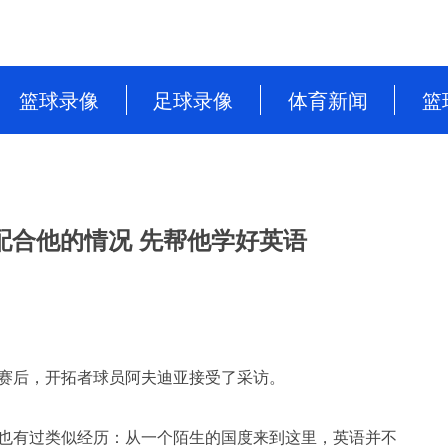
篮球录像
足球录像
体育新闻
篮
NBA
英超
篮球新闻
CBA
意甲
足球新闻
配合他的情况 先帮他学好英语
WNBA
西甲
WCBA
德甲
NBL
法甲
中超
勇士。赛后，开拓者球员阿夫迪亚接受了采访。
欧洲杯
我也有过类似经历：从一个陌生的国度来到这里，英语并不