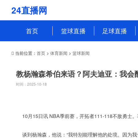
24直播网
首页
篮球直播
足球直播
NBA
中超
当前位置：
首页
>
体育新闻
>
篮球新闻
CBA
英超
教杨瀚森希伯来语？阿夫迪亚：我会
WCBA
意甲
时间：2025-10-18
WNBA
西甲
NBL
德甲
法甲
10月15日讯 NBA季前赛，开拓者111-118不敌
欧冠
谈到杨瀚森，他说：“我特别能理解他的处境。因为