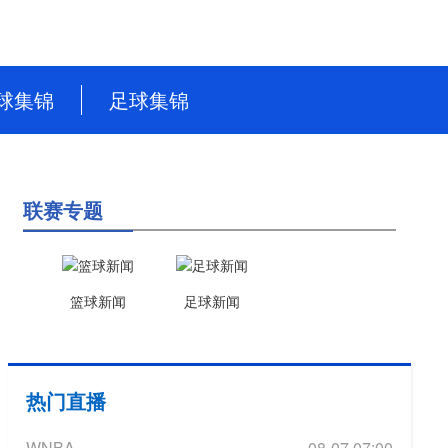
球集锦
足球集锦
NBA
英超
CBA
德甲
联赛专题
WNBA
意甲
NBL
西甲
篮球新闻
足球新闻
WCBA
法甲
世界杯
热门直播
世预赛
WNBA
08-07 07:00