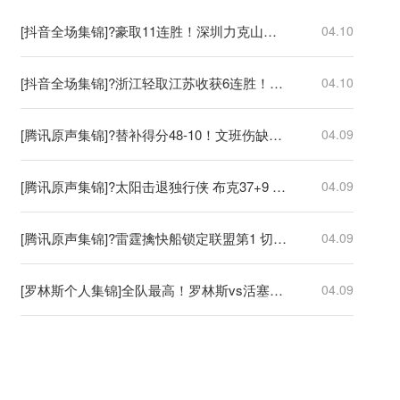
[抖音全场集锦]?豪取11连胜！深圳力克山西 王浩然33+5 马凯尔·约翰逊伤退
04.10
[抖音全场集锦]?浙江轻取江苏收获6连胜！兰道夫17分 亨特19+12+8 庞峥麟18+5
04.10
[腾讯原声集锦]?替补得分48-10！文班伤缺马刺轻取开拓者 福克斯25+5+7
04.09
[腾讯原声集锦]?太阳击退独行侠 布克37+9 杰伦·格林伤退 弗拉格19中4
04.09
[腾讯原声集锦]?雷霆擒快船锁定联盟第1 切特30+14 SGA20+11 小卡连续56场20+
04.09
[罗林斯个人集锦]全队最高！罗林斯vs活塞23分6助！集锦
04.09