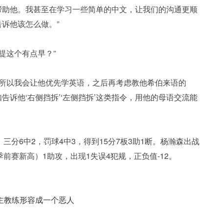
欧冠
帮助他。我甚至在学习一些简单的中文，让我们的沟通更顺
欧协联
诉他该怎么做。”
世预赛
提这个有点早？”
世界杯
，所以我会让他优先学英语，之后再考虑教他希伯来语的
亚洲杯
诉他‘右侧挡拆’‘左侧挡拆’这类指令，用他的母语交流能
，三分6中2，罚球4中3，得到15分7板3助1断。杨瀚森出战
板季前赛新高）1助攻，出现1失误4犯规，正负值-12。
主教练形容成一个恶人