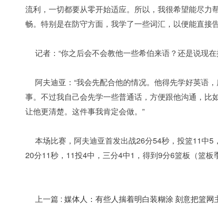
流利，一切都要从零开始适应。所以，我很希望能尽力
畅。特别是在防守方面，我学了一些词汇，以便能直接告
记者：“你之后会不会教他一些希伯来语？还是说现在
阿夫迪亚：“我会先配合他的情况。他得先学好英语
事。不过我自己会先学一些普通话，方便跟他沟通，比如告
让他更清楚。这件事我肯定会做。”
本场比赛，阿夫迪亚首发出战26分54秒，投篮11中5
20分11秒，11投4中，三分4中1，得到9分6篮板（篮
上一篇
:
媒体人：有些人揣着明白装糊涂 刻意把篮网