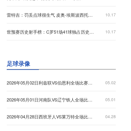
雷特吉：罚丢点球很生气 皮奥-埃斯波西托踢得非常好
10.17
世预赛历史射手榜：C罗51场41球独占历史射手王，梅西72场36球第3
10.17
足球录像
2026年05月02日利兹联VS伯恩利全场比赛录像回放
05.02
2026年05月01日河南队VS辽宁铁人全场比赛录像回放
05.01
2026年04月28日西班牙人VS莱万特全场比赛录像回放
04.28