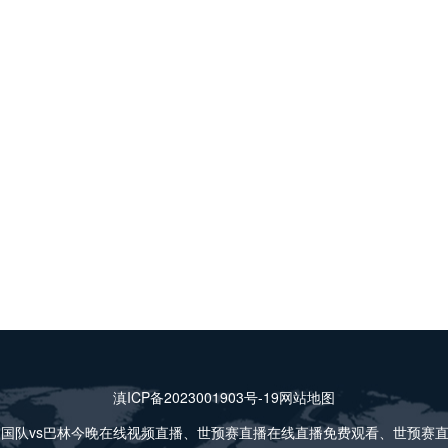
滇ICP备2023001903号-19
网站地图
、中国队vs巴林今晚在线视频直播、世预赛直播在线直播免费观看、世预赛