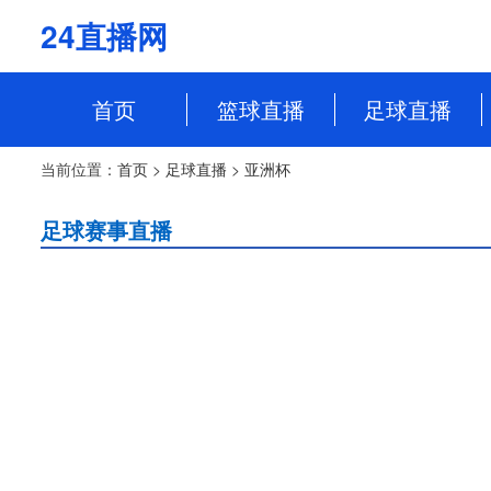
24直播网
首页
篮球直播
足球直播
NBA
中超
当前位置：
首页
>
足球直播
>
亚洲杯
CBA
英超
足球赛事直播
WCBA
意甲
WNBA
西甲
NBL
德甲
法甲
欧冠