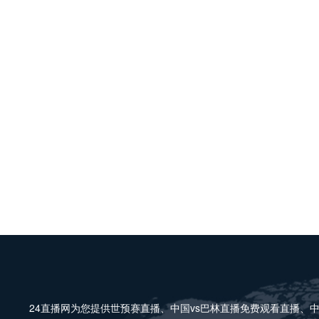
24直播网为您提供世预赛直播、中国vs巴林直播免费观看直播