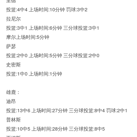
里德
投篮:4中4 上场时间:10分钟 罚球:3中2
拉尼尔
投篮:3中1 上场时间:6分钟 三分球投篮:3中1
摩尔上场时间:5分钟
萨瑟
投篮:2中0 上场时间:5分钟 三分球投篮:2中0
史密斯
投篮:1中0 上场时间:1分钟
雄鹿：
迪昂
投篮:13中6 上场时间:27分钟 三分球投篮:8中4 罚球:2中1
普林斯
投篮:10中5 上场时间:28分钟 三分球投篮:8中5