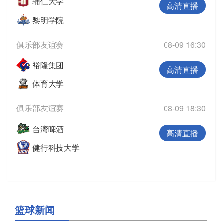
辅仁大学
高清直播
黎明学院
俱乐部友谊赛
08-09 16:30
裕隆集团
高清直播
体育大学
俱乐部友谊赛
08-09 18:30
台湾啤酒
高清直播
健行科技大学
篮球新闻