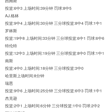
西姆斯
投篮:6中3 上场时间:39分钟 罚球:8中5
AJ.格林
投篮:9中4 上场时间:30分钟 三分球投篮:8中4 罚球:1中1
罗林斯
投篮:19中8 上场时间:33分钟 三分球投篮:6中1 罚球:6中6
特伦特
投篮:12中3 上场时间:19分钟 三分球投篮:8中0 罚球:1中1
南斯
投篮:4中0 上场时间:18分钟 三分球投篮:3中0
哈里斯上场时间:8分钟
瑞恩
投篮:9中6 上场时间:25分钟 三分球投篮:6中3 罚球:1中1
杰克逊
投篮:2中1 上场时间:6分钟 三分球投篮:1中0 罚球:2中2