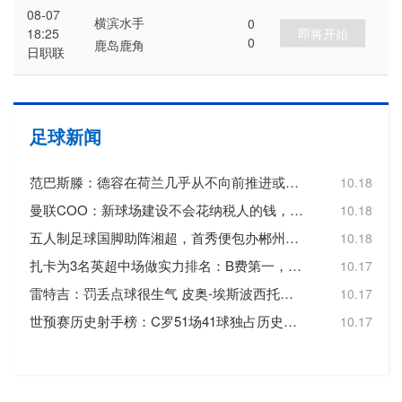
08-07
横滨水手
0
即将开始
18:25
0
鹿岛鹿角
日职联
足球新闻
范巴斯滕：德容在荷兰几乎从不向前推进或转移球，这令人失望
10.18
曼联COO：新球场建设不会花纳税人的钱，曼联自行承担20亿镑费用
10.18
五人制足球国脚助阵湘超，首秀便包办郴州队三个进球
10.18
扎卡为3名英超中场做实力排名：B费第一，维尔茨第二，帕尔默第三
10.17
雷特吉：罚丢点球很生气 皮奥-埃斯波西托踢得非常好
10.17
世预赛历史射手榜：C罗51场41球独占历史射手王，梅西72场36球第3
10.17