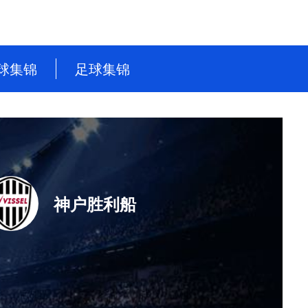
球集锦
足球集锦
NBA
英超
CBA
德甲
WNBA
意甲
NBL
西甲
神户胜利船
WCBA
法甲
世界杯
世预赛