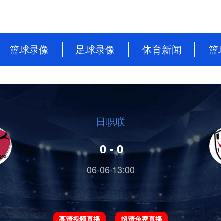
篮球录像
足球录像
体育新闻
篮
NBA
英超
篮球新闻
CBA
意甲
足球新闻
WNBA
西甲
日职联
WCBA
德甲
0 - 0
NBL
法甲
06-06-13:00
中超
欧洲杯
高清视频直播
超清免费直播