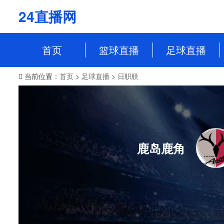
24直播网
首页
篮球直播
足球直播
当前位置：
首页
>
足球直播
>
日职联
NBA
中超
CBA
英超
WCBA
意甲
WNBA
西甲
鹿岛鹿角
NBL
德甲
法甲
欧冠