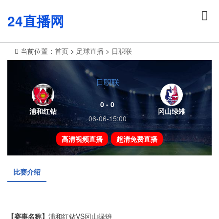
24直播网
当前位置：
首页
>
足球直播
>
日职联
日职联
0 - 0
浦和红钻
冈山绿雉
06-06-15:00
高清视频直播
超清免费直播
比赛介绍
【赛事名称】
浦和红钻VS冈山绿雉