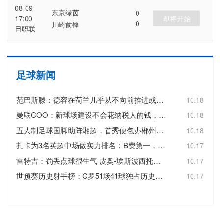
08-09
东京绿茵
0
即将开始
17:00
0
川崎前锋
日职联
足球新闻
范巴斯滕：德容在荷兰几乎从不向前推进或转移球，这令人失望
10.18
曼联COO：新球场建设不会花纳税人的钱，曼联自行承担20亿镑费用
10.18
五人制足球国脚助阵湘超，首秀便包办郴州队三个进球
10.18
扎卡为3名英超中场做实力排名：B费第一，维尔茨第二，帕尔默第三
10.17
雷特吉：罚丢点球很生气 皮奥-埃斯波西托踢得非常好
10.17
世预赛历史射手榜：C罗51场41球独占历史射手王，梅西72场36球第3
10.17