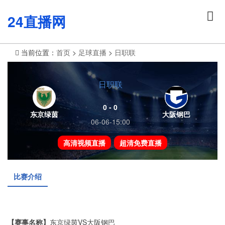
24直播网
当前位置：
首页
>
足球直播
>
日职联
日职联
0 - 0
东京绿茵
大阪钢巴
06-06-15:00
高清视频直播
超清免费直播
比赛介绍
【赛事名称】
东京绿茵VS大阪钢巴