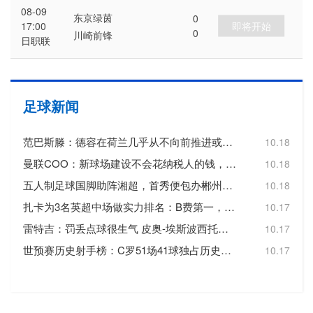
08-09
东京绿茵
0
即将开始
17:00
0
川崎前锋
日职联
足球新闻
范巴斯滕：德容在荷兰几乎从不向前推进或转移球，这令人失望
10.18
曼联COO：新球场建设不会花纳税人的钱，曼联自行承担20亿镑费用
10.18
五人制足球国脚助阵湘超，首秀便包办郴州队三个进球
10.18
扎卡为3名英超中场做实力排名：B费第一，维尔茨第二，帕尔默第三
10.17
雷特吉：罚丢点球很生气 皮奥-埃斯波西托踢得非常好
10.17
世预赛历史射手榜：C罗51场41球独占历史射手王，梅西72场36球第3
10.17