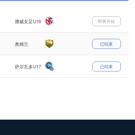
即将开始
挪威女足U16
已结束
奥姆兰
已结束
萨尔瓦多U17