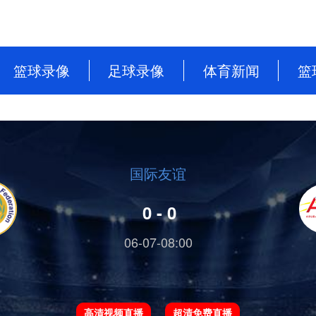
篮球录像
足球录像
体育新闻
篮
NBA
英超
篮球新闻
CBA
意甲
足球新闻
WNBA
西甲
国际友谊
WCBA
德甲
0 - 0
NBL
法甲
06-07-08:00
中超
欧洲杯
高清视频直播
超清免费直播