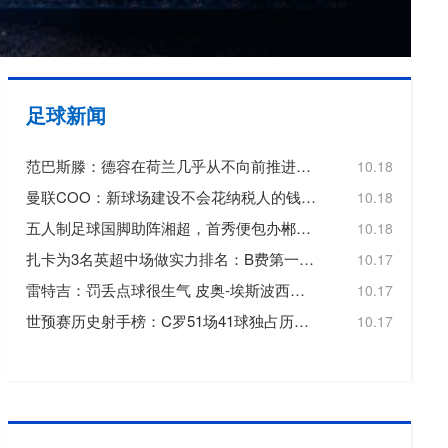
欧冠
欧洲杯
欧协联
足球新闻
亚洲杯
范巴斯滕：德容在荷兰几乎从不向前推进或转移球，这令人失望
10.18
中超
曼联COO：新球场建设不会花纳税人的钱，曼联自行承担20亿镑费用
10.18
五人制足球国脚助阵湘超，首秀便包办郴州队三个进球
10.18
扎卡为3名英超中场做实力排名：B费第一，维尔茨第二，帕尔默第三
10.17
雷特吉：罚丢点球很生气 皮奥-埃斯波西托踢得非常好
10.17
世预赛历史射手榜：C罗51场41球独占历史射手王，梅西72场36球第3
10.17