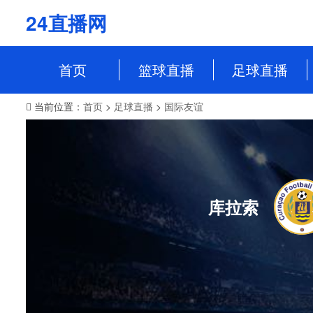
24直播网
首页
篮球直播
足球直播
当前位置：
首页
>
足球直播
>
国际友谊
NBA
中超
CBA
英超
WCBA
意甲
WNBA
西甲
库拉索
NBL
德甲
法甲
欧冠