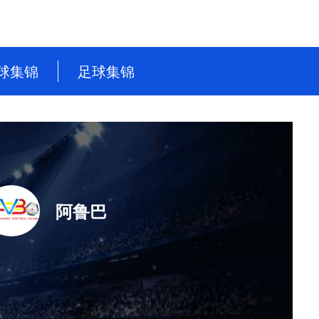
球集锦
足球集锦
NBA
英超
CBA
德甲
WNBA
意甲
NBL
西甲
阿鲁巴
WCBA
法甲
世界杯
世预赛