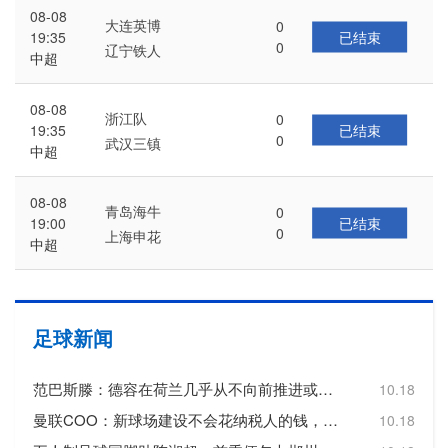
08-08
大连英博
0
已结束
19:35
0
辽宁铁人
中超
08-08
浙江队
0
已结束
19:35
0
武汉三镇
中超
08-08
青岛海牛
0
已结束
19:00
0
上海申花
中超
足球新闻
范巴斯滕：德容在荷兰几乎从不向前推进或转移球，这令人失望
10.18
曼联COO：新球场建设不会花纳税人的钱，曼联自行承担20亿镑费用
10.18