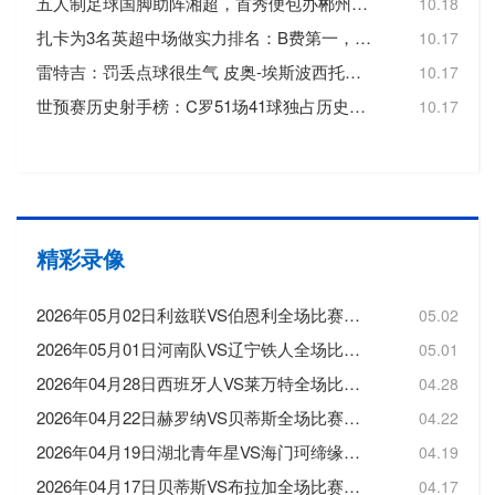
五人制足球国脚助阵湘超，首秀便包办郴州队三个进球
10.18
扎卡为3名英超中场做实力排名：B费第一，维尔茨第二，帕尔默第三
10.17
雷特吉：罚丢点球很生气 皮奥-埃斯波西托踢得非常好
10.17
世预赛历史射手榜：C罗51场41球独占历史射手王，梅西72场36球第3
10.17
精彩录像
2026年05月02日利兹联VS伯恩利全场比赛录像回放
05.02
2026年05月01日河南队VS辽宁铁人全场比赛录像回放
05.01
2026年04月28日西班牙人VS莱万特全场比赛录像回放
04.28
2026年04月22日赫罗纳VS贝蒂斯全场比赛录像回放
04.22
2026年04月19日湖北青年星VS海门珂缔缘全场比赛录像回放
04.19
2026年04月17日贝蒂斯VS布拉加全场比赛录像回放
04.17