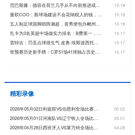
范巴斯滕：德容在荷兰几乎从不向前推进或转移球，这令人失望
10.18
曼联COO：新球场建设不会花纳税人的钱，曼联自行承担20亿镑费用
10.18
五人制足球国脚助阵湘超，首秀便包办郴州队三个进球
10.18
扎卡为3名英超中场做实力排名：B费第一，维尔茨第二，帕尔默第三
10.17
雷特吉：罚丢点球很生气 皮奥-埃斯波西托踢得非常好
10.17
世预赛历史射手榜：C罗51场41球独占历史射手王，梅西72场36球第3
10.17
精彩录像
2026年05月02日利兹联VS伯恩利全场比赛录像回放
05.02
2026年05月01日河南队VS辽宁铁人全场比赛录像回放
05.01
2026年04月28日西班牙人VS莱万特全场比赛录像回放
04.28