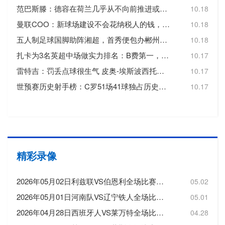
范巴斯滕：德容在荷兰几乎从不向前推进或转移球，这令人失望
10.18
曼联COO：新球场建设不会花纳税人的钱，曼联自行承担20亿镑费用
10.18
五人制足球国脚助阵湘超，首秀便包办郴州队三个进球
10.18
扎卡为3名英超中场做实力排名：B费第一，维尔茨第二，帕尔默第三
10.17
雷特吉：罚丢点球很生气 皮奥-埃斯波西托踢得非常好
10.17
世预赛历史射手榜：C罗51场41球独占历史射手王，梅西72场36球第3
10.17
精彩录像
2026年05月02日利兹联VS伯恩利全场比赛录像回放
05.02
2026年05月01日河南队VS辽宁铁人全场比赛录像回放
05.01
2026年04月28日西班牙人VS莱万特全场比赛录像回放
04.28