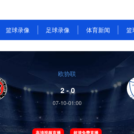
篮球录像
足球录像
体育新闻
篮
NBA
英超
篮球新闻
CBA
意甲
足球新闻
WNBA
西甲
欧协联
WCBA
德甲
2 - 0
NBL
法甲
07-10-01:00
中超
欧洲杯
高清视频直播
超清免费直播