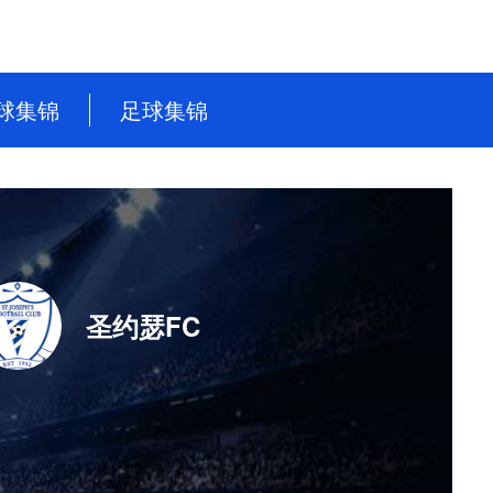
球集锦
足球集锦
NBA
英超
CBA
德甲
WNBA
意甲
NBL
西甲
圣约瑟FC
WCBA
法甲
世界杯
世预赛