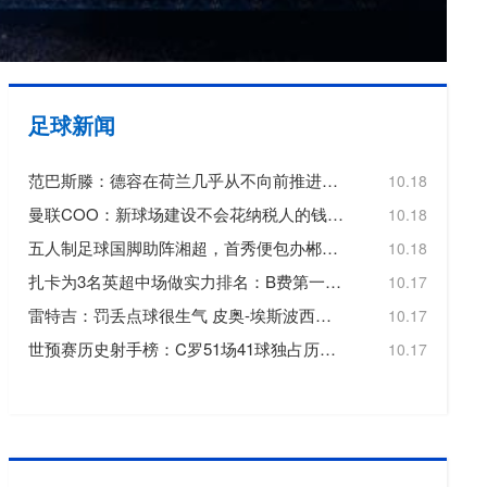
欧冠
欧洲杯
欧协联
足球新闻
亚洲杯
范巴斯滕：德容在荷兰几乎从不向前推进或转移球，这令人失望
10.18
中超
曼联COO：新球场建设不会花纳税人的钱，曼联自行承担20亿镑费用
10.18
五人制足球国脚助阵湘超，首秀便包办郴州队三个进球
10.18
扎卡为3名英超中场做实力排名：B费第一，维尔茨第二，帕尔默第三
10.17
雷特吉：罚丢点球很生气 皮奥-埃斯波西托踢得非常好
10.17
世预赛历史射手榜：C罗51场41球独占历史射手王，梅西72场36球第3
10.17