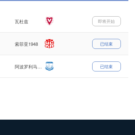
即将开始
瓦杜兹
已结束
索菲亚1948
已结束
阿波罗利马索
尔