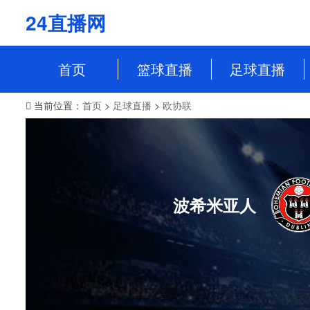
24直播网
首页
篮球直播
足球直播
当前位置：
首页
>
足球直播
>
欧协联
NBA
中超
CBA
英超
WCBA
意甲
WNBA
西甲
波希米亚人
NBL
德甲
法甲
欧冠