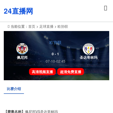
24直播网
当前位置：
首页
>
足球直播
>
欧协联
欧协联
0 - 1
佩尼邦
圣达哥林玛
07-10-02:45
高清视频直播
超清免费直播
比赛介绍
【赛事名称】
佩尼邦VS圣达哥林玛