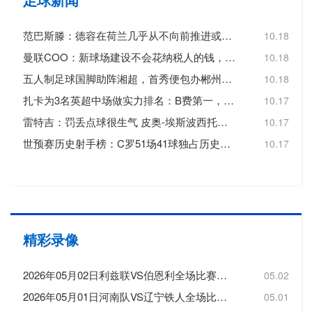
范巴斯滕：德容在荷兰几乎从不向前推进或转移球，这令人失望
10.18
曼联COO：新球场建设不会花纳税人的钱，曼联自行承担20亿镑费用
10.18
五人制足球国脚助阵湘超，首秀便包办郴州队三个进球
10.18
扎卡为3名英超中场做实力排名：B费第一，维尔茨第二，帕尔默第三
10.17
雷特吉：罚丢点球很生气 皮奥-埃斯波西托踢得非常好
10.17
世预赛历史射手榜：C罗51场41球独占历史射手王，梅西72场36球第3
10.17
精彩录像
2026年05月02日利兹联VS伯恩利全场比赛录像回放
05.02
2026年05月01日河南队VS辽宁铁人全场比赛录像回放
05.01