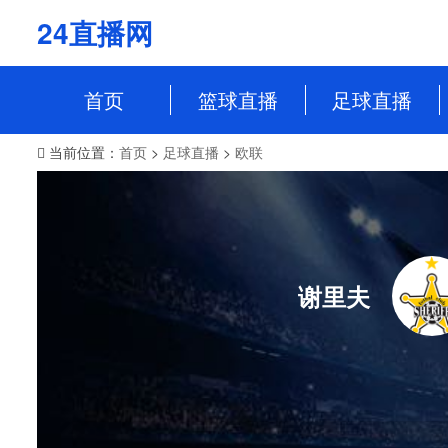
24直播网
首页
篮球直播
足球直播
当前位置：
首页
>
足球直播
>
欧联
NBA
中超
CBA
英超
WCBA
意甲
WNBA
西甲
谢里夫
NBL
德甲
法甲
欧冠