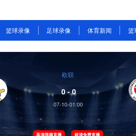
篮球录像
足球录像
体育新闻
篮
NBA
英超
篮球新闻
CBA
意甲
足球新闻
WNBA
西甲
欧联
WCBA
德甲
0 - 0
NBL
法甲
07-10-01:00
中超
欧洲杯
高清视频直播
超清免费直播