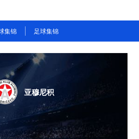
球集锦
足球集锦
NBA
英超
CBA
德甲
WNBA
意甲
NBL
西甲
亚穆尼积
WCBA
法甲
世界杯
世预赛