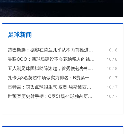
欧冠
欧洲杯
欧协联
足球新闻
亚洲杯
范巴斯滕：德容在荷兰几乎从不向前推进或转移球，这令人失望
10.18
中超
曼联COO：新球场建设不会花纳税人的钱，曼联自行承担20亿镑费用
10.18
五人制足球国脚助阵湘超，首秀便包办郴州队三个进球
10.18
扎卡为3名英超中场做实力排名：B费第一，维尔茨第二，帕尔默第三
10.17
雷特吉：罚丢点球很生气 皮奥-埃斯波西托踢得非常好
10.17
世预赛历史射手榜：C罗51场41球独占历史射手王，梅西72场36球第3
10.17