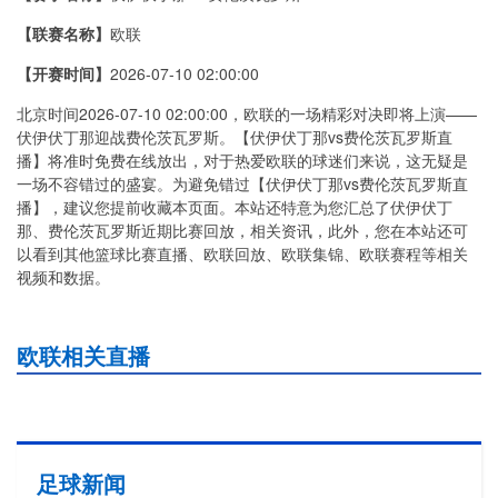
【联赛名称】
欧联
【开赛时间】
2026-07-10 02:00:00
北京时间2026-07-10 02:00:00，欧联的一场精彩对决即将上演——
伏伊伏丁那迎战费伦茨瓦罗斯。【伏伊伏丁那vs费伦茨瓦罗斯直
播】将准时免费在线放出，对于热爱欧联的球迷们来说，这无疑是
一场不容错过的盛宴。为避免错过【伏伊伏丁那vs费伦茨瓦罗斯直
播】，建议您提前收藏本页面。本站还特意为您汇总了伏伊伏丁
那、费伦茨瓦罗斯近期比赛回放，相关资讯，此外，您在本站还可
以看到其他篮球比赛直播、欧联回放、欧联集锦、欧联赛程等相关
视频和数据。
欧联相关直播
足球新闻