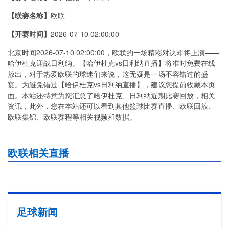
【联赛名称】
欧联
【开赛时间】
2026-07-10 02:00:00
北京时间2026-07-10 02:00:00，欧联的一场精彩对决即将上演——
哈伊杜克迎战日利纳。【哈伊杜克vs日利纳直播】将准时免费在线
放出，对于热爱欧联的球迷们来说，这无疑是一场不容错过的盛
宴。为避免错过【哈伊杜克vs日利纳直播】，建议您提前收藏本页
面。本站还特意为您汇总了哈伊杜克、日利纳近期比赛回放，相关
资讯，此外，您在本站还可以看到其他篮球比赛直播、欧联回放、
欧联集锦、欧联赛程等相关视频和数据。
欧联相关直播
足球新闻