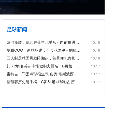
欧冠
欧洲杯
欧协联
足球新闻
亚洲杯
范巴斯滕：德容在荷兰几乎从不向前推进或转移球，这令人失望
10.18
中超
曼联COO：新球场建设不会花纳税人的钱，曼联自行承担20亿镑费用
10.18
五人制足球国脚助阵湘超，首秀便包办郴州队三个进球
10.18
扎卡为3名英超中场做实力排名：B费第一，维尔茨第二，帕尔默第三
10.17
雷特吉：罚丢点球很生气 皮奥-埃斯波西托踢得非常好
10.17
世预赛历史射手榜：C罗51场41球独占历史射手王，梅西72场36球第3
10.17