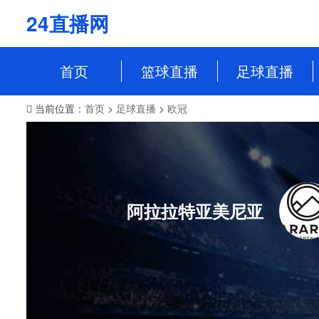
24直播网
首页
篮球直播
足球直播
当前位置：
首页
>
足球直播
>
欧冠
NBA
中超
CBA
英超
WCBA
意甲
WNBA
西甲
阿拉拉特亚美尼亚
NBL
德甲
法甲
欧冠