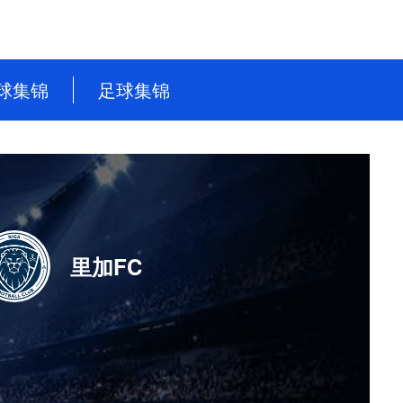
球集锦
足球集锦
NBA
英超
CBA
德甲
WNBA
意甲
NBL
西甲
里加FC
WCBA
法甲
世界杯
世预赛