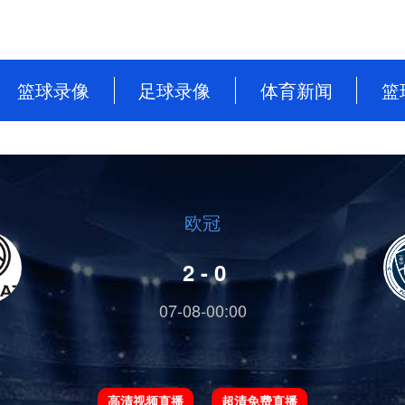
篮球录像
足球录像
体育新闻
篮
NBA
英超
篮球新闻
CBA
意甲
足球新闻
WNBA
西甲
欧冠
WCBA
德甲
2 - 0
NBL
法甲
07-08-00:00
中超
欧洲杯
高清视频直播
超清免费直播