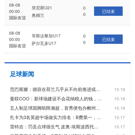
08-08
突尼斯U21
0
已结束
00:00
0
奥姆兰
国际友谊
08-08
哥斯达黎加U17
0
已结束
00:00
0
萨尔瓦多U17
国际友谊
足球新闻
范巴斯滕：德容在荷兰几乎从不向前推进或转移球，这令人失望
10.18
曼联COO：新球场建设不会花纳税人的钱，曼联自行承担20亿镑费用
10.18
五人制足球国脚助阵湘超，首秀便包办郴州队三个进球
10.18
扎卡为3名英超中场做实力排名：B费第一，维尔茨第二，帕尔默第三
10.17
雷特吉：罚丢点球很生气 皮奥-埃斯波西托踢得非常好
10.17