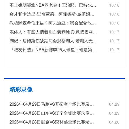
不止姚明能拿NBA养老金！王治郅、巴特尔也都符合领取标准
10.18
奇才和卡达里-里奇蒙德、阿隆德斯-威廉姆斯签订Exhibit 10合同
10.18
教杨瀚森希伯来语？阿夫迪亚：我会配合他的情况 先帮他学好英语
10.18
媒体人：有些人揣着明白装糊涂 刻意把篮网主教练形容成一个恶人
10.17
湖记：詹姆斯伤缺期间会观察湖人 若湖人无法赢球他可能会离开
10.17
『吧友评选』NBA新赛季25大球星：谁是第四小前锋？
10.17
精彩录像
2026年04月29日马刺VS开拓者全场比赛录像回放
04.29
2026年04月28日山东VS辽宁全场比赛录像回放
04.29
2026年04月28日掘金VS森林狼全场比赛录像回放
04.28