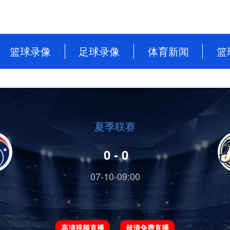
篮球录像
足球录像
体育新闻
篮
NBA
英超
篮球新闻
CBA
意甲
足球新闻
WNBA
西甲
夏季联赛
WCBA
德甲
0 - 0
NBL
法甲
07-10-09:00
中超
欧洲杯
高清视频直播
超清免费直播