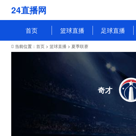
24直播网
首页
篮球直播
足球直播
当前位置：
首页
>
篮球直播
>
夏季联赛
NBA
中超
CBA
英超
WCBA
意甲
WNBA
西甲
奇才
NBL
德甲
法甲
欧冠