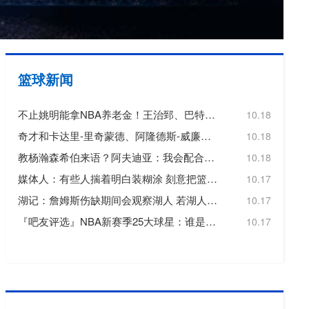
欧冠
欧洲杯
欧协联
篮球新闻
亚洲杯
不止姚明能拿NBA养老金！王治郅、巴特尔也都符合领取标准
10.18
中超
奇才和卡达里-里奇蒙德、阿隆德斯-威廉姆斯签订Exhibit 10合同
10.18
教杨瀚森希伯来语？阿夫迪亚：我会配合他的情况 先帮他学好英语
10.18
媒体人：有些人揣着明白装糊涂 刻意把篮网主教练形容成一个恶人
10.17
湖记：詹姆斯伤缺期间会观察湖人 若湖人无法赢球他可能会离开
10.17
『吧友评选』NBA新赛季25大球星：谁是第四小前锋？
10.17