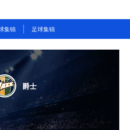
球集锦
足球集锦
NBA
英超
CBA
德甲
WNBA
意甲
NBL
西甲
爵士
WCBA
法甲
世界杯
世预赛