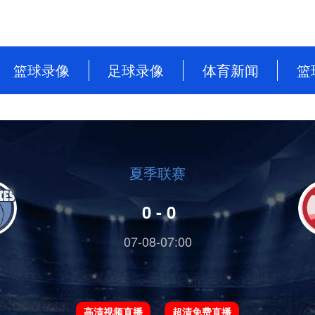
篮球录像
足球录像
体育新闻
篮
NBA
英超
篮球新闻
CBA
意甲
足球新闻
WNBA
西甲
夏季联赛
WCBA
德甲
0 - 0
NBL
法甲
07-08-07:00
中超
欧洲杯
高清视频直播
超清免费直播