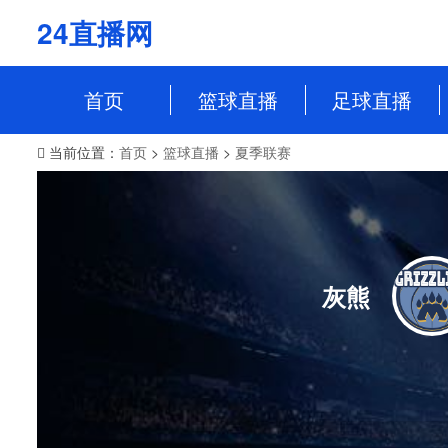
24直播网
首页
篮球直播
足球直播
当前位置：
首页
>
篮球直播
>
夏季联赛
NBA
中超
CBA
英超
WCBA
意甲
WNBA
西甲
灰熊
NBL
德甲
法甲
欧冠