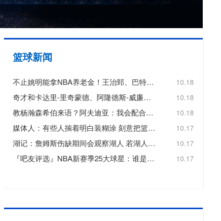
欧冠
欧洲杯
欧协联
篮球新闻
亚洲杯
不止姚明能拿NBA养老金！王治郅、巴特尔也都符合领取标准
10.18
中超
奇才和卡达里-里奇蒙德、阿隆德斯-威廉姆斯签订Exhibit 10合同
10.18
教杨瀚森希伯来语？阿夫迪亚：我会配合他的情况 先帮他学好英语
10.18
媒体人：有些人揣着明白装糊涂 刻意把篮网主教练形容成一个恶人
10.17
湖记：詹姆斯伤缺期间会观察湖人 若湖人无法赢球他可能会离开
10.17
『吧友评选』NBA新赛季25大球星：谁是第四小前锋？
10.17