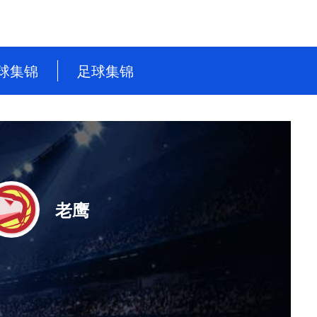
球集锦
足球集锦
NBA
英超
CBA
德甲
WNBA
意甲
NBL
西甲
老鹰
WCBA
法甲
世界杯
世预赛